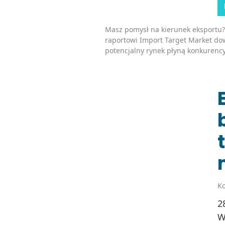
Masz pomysł na kierunek eksportu?
raportowi Import Target Market dow
potencjalny rynek płyną konkurency
Ko
2
W