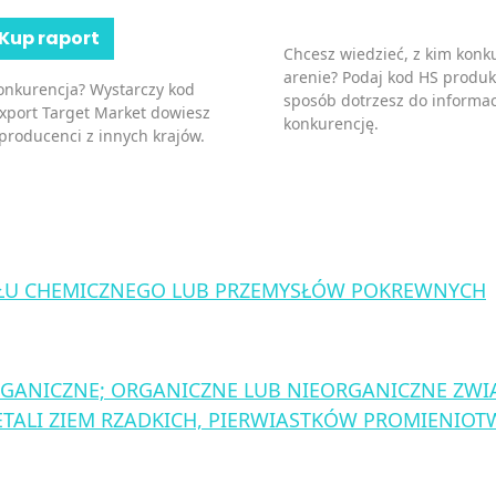
Kup raport
Chcesz wiedzieć, z kim kon
arenie? Podaj kod HS produk
konkurencja? Wystarczy kod
sposób dotrzesz do informac
Export Target Market dowiesz
konkurencję.
 producenci z innych krajów.
ŁU CHEMICZNEGO LUB PRZEMYSŁÓW POKREWNYCH
GANICZNE; ORGANICZNE LUB NIEORGANICZNE ZWIĄ
ETALI ZIEM RZADKICH, PIERWIASTKÓW PROMIENIO