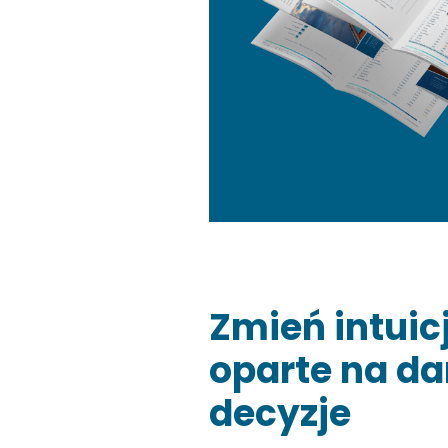
Zmień intuic
oparte na d
decyzje