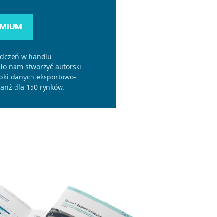
EMIUM
adczeń w handlu
o nam stworzyć autorski
bki danych eksportowo-
anż dla 150 rynków.