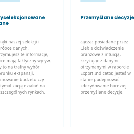
yselekcjonowane
Przemyślane decyzje
ane
ięki naszej selekcji i
Łącząc posiadane przez
róbce danych,
Ciebie doświadczenie
rzymujesz te informacje,
branżowe z intuicją,
óre mają faktyczny wpływ,
krzyżując z danymi
y to na trafny wybór
otrzymanymi w raporcie
erunku ekspansji,
Export Indicator, jesteś w
anowanie budżetu czy
stanie podejmować
tymalizację działań na
zdecydowanie bardziej
szczególnych rynkach.
przemyślane decyzje.