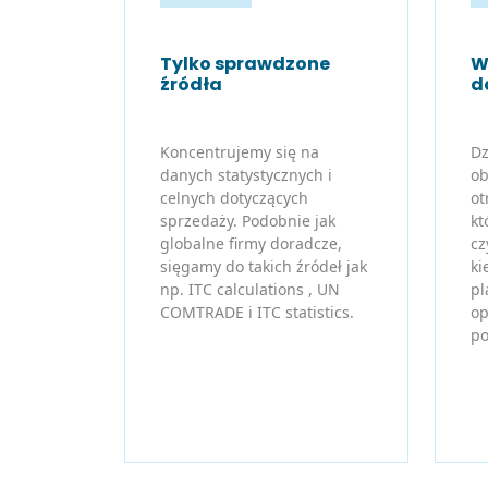
Tylko sprawdzone
W
źródła
d
Koncentrujemy się na
Dz
danych statystycznych i
ob
celnych dotyczących
ot
sprzedaży. Podobnie jak
kt
globalne firmy doradcze,
cz
sięgamy do takich źródeł jak
ki
np. ITC calculations , UN
pl
COMTRADE i ITC statistics.
op
po