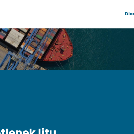
Dla
tlenek litu