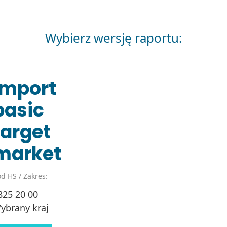
Wybierz wersję raportu:
Import
basic
target
market
d HS / Zakres:
825 20 00
ybrany kraj