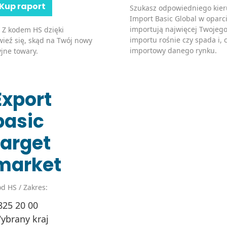
Kup raport
Szukasz odpowiedniego kier
Import Basic Global w oparci
importują najwięcej Twojego
 Z kodem HS dzięki
importu rośnie czy spada i, c
ieź się, skąd na Twój nowy
importowy danego rynku.
jne towary.
Export
basic
target
market
d HS / Zakres:
825 20 00
ybrany kraj