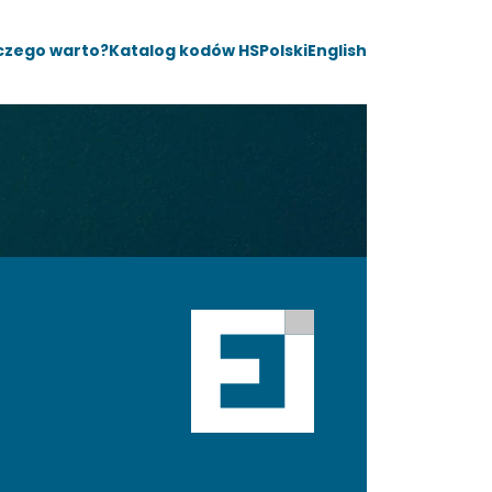
czego warto?
Katalog kodów HS
Polski
English