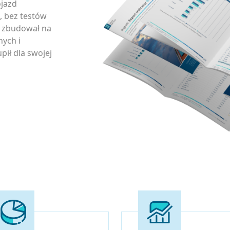
ojazd
, bez testów
y zbudował na
ych i
pił dla swojej