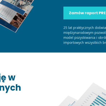
Zamów raport PR
25 lat praktycznych doświ
międzynarodowym pozwolił
model pozyskiwania i obró
importowych wszystkich br
ję w
anych