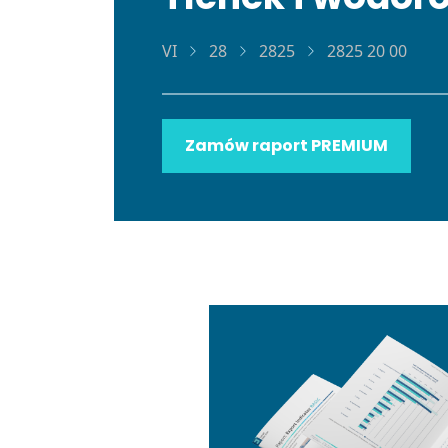
VI
28
2825
2825 20 00
Zamów raport PREMIUM