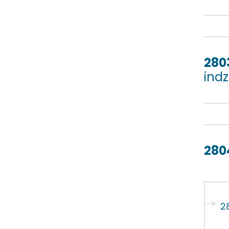
280
ind
280
2