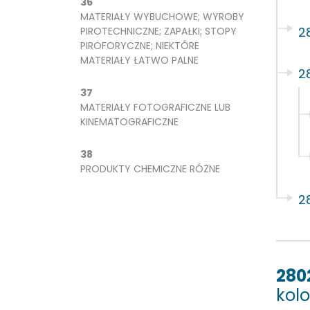
36
MATERIAŁY WYBUCHOWE; WYROBY
2
PIROTECHNICZNE; ZAPAŁKI; STOPY
PIROFORYCZNE; NIEKTÓRE
MATERIAŁY ŁATWO PALNE
2
37
MATERIAŁY FOTOGRAFICZNE LUB
KINEMATOGRAFICZNE
38
PRODUKTY CHEMICZNE RÓŻNE
2
280
kol