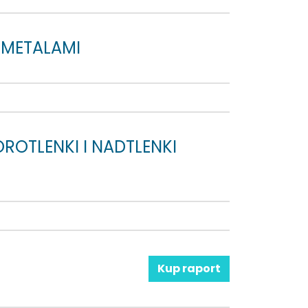
IEMETALAMI
OROTLENKI I NADTLENKI
Kup raport