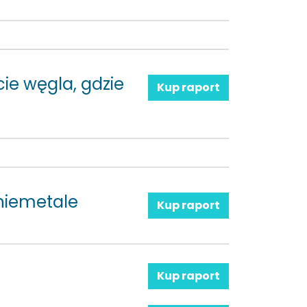
ie węgla, gdzie
Kup raport
 niemetale
Kup raport
Kup raport