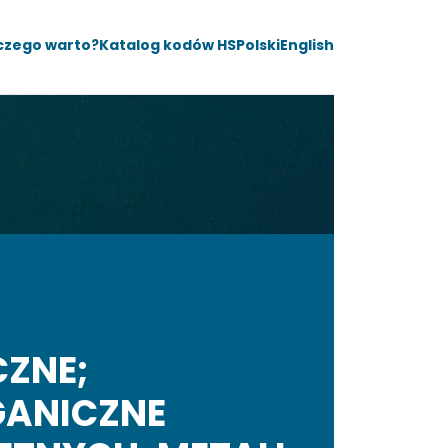
czego warto?
Katalog kodów HS
Polski
English
CZNE;
GANICZNE