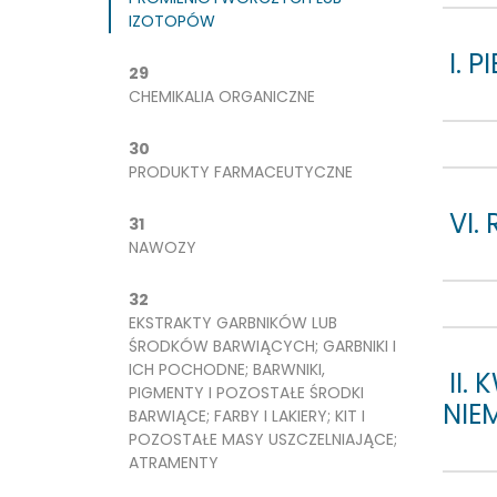
IZOTOPÓW
I. 
29
CHEMIKALIA ORGANICZNE
30
PRODUKTY FARMACEUTYCZNE
VI.
31
NAWOZY
32
EKSTRAKTY GARBNIKÓW LUB
ŚRODKÓW BARWIĄCYCH; GARBNIKI I
ICH POCHODNE; BARWNIKI,
II.
PIGMENTY I POZOSTAŁE ŚRODKI
NIE
BARWIĄCE; FARBY I LAKIERY; KIT I
POZOSTAŁE MASY USZCZELNIAJĄCE;
ATRAMENTY