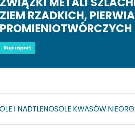
ZWIĄZKI METALI SZLACH
ZIEM RZADKICH, PIERW
PROMIENIOTWÓRCZYCH 
Kup raport
SOLE I NADTLENOSOLE KWASÓW NIEORG