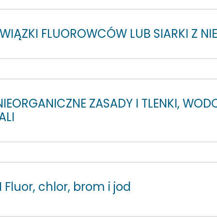
. ZWIĄZKI FLUOROWCÓW LUB SIARKI Z N
 NIEORGANICZNE ZASADY I TLENKI, WOD
ALI
1
Fluor, chlor, brom i jod