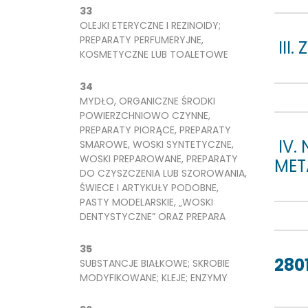
33
OLEJKI ETERYCZNE I REZINOIDY;
PREPARATY PERFUMERYJNE,
III
KOSMETYCZNE LUB TOALETOWE
34
MYDŁO, ORGANICZNE ŚRODKI
POWIERZCHNIOWO CZYNNE,
PREPARATY PIORĄCE, PREPARATY
IV.
SMAROWE, WOSKI SYNTETYCZNE,
WOSKI PREPAROWANE, PREPARATY
MET
DO CZYSZCZENIA LUB SZOROWANIA,
ŚWIECE I ARTYKUŁY PODOBNE,
PASTY MODELARSKIE, „WOSKI
DENTYSTYCZNE” ORAZ PREPARA
35
280
SUBSTANCJE BIAŁKOWE; SKROBIE
MODYFIKOWANE; KLEJE; ENZYMY