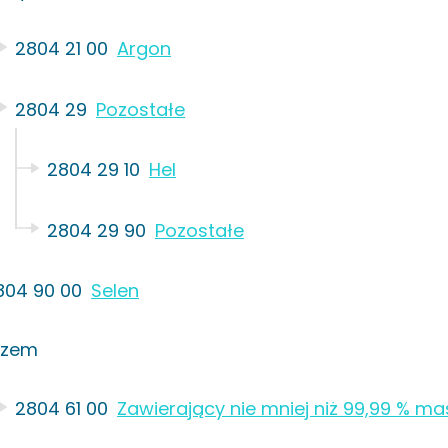
2804 21 00
Argon
2804 29
Pozostałe
2804 29 10
Hel
2804 29 90
Pozostałe
804 90 00
Selen
rzem
2804 61 00
Zawierający nie mniej niż 99,99 % m