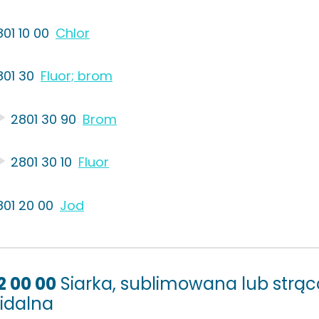
801 10 00
Chlor
801 30
Fluor; brom
2801 30 90
Brom
2801 30 10
Fluor
801 20 00
Jod
2 00 00
Siarka, sublimowana lub strąc
oidalna