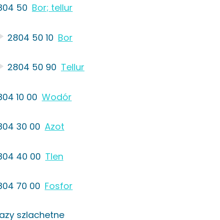
804 50
Bor; tellur
2804 50 10
Bor
2804 50 90
Tellur
804 10 00
Wodór
804 30 00
Azot
804 40 00
Tlen
804 70 00
Fosfor
azy szlachetne