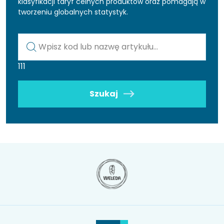
klasyfikacji taryf celnych produktów oraz pomagają w
tworzeniu globalnych statystyk.
Kod lub nazwa artykułu
111
Szukaj