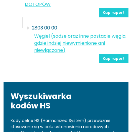
IZOTOPÓW
Kup raport
2803 00 00
Węgiel (sadze oraz inne postacie węgla,
gdzie indziej niewymienione ani
niewłączone)
Kup raport
Wyszukiwarka
kodów HS
Kody celne HS (Harmonized System) przeważnie
stosowane są w celu ustanowienia narodowych