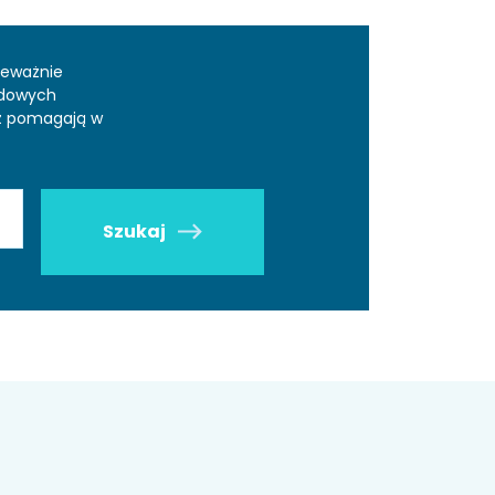
zeważnie
odowych
az pomagają w
Szukaj