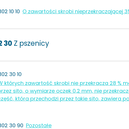
302 10 10
O zawartości skrobi nieprzekraczającej 
2 30
Z pszenicy
302 30 10
W których zawartość skrobi nie przekracza 28 % m
przez sito, o wymiarze oczek 0,2 mm, nie przekracz
część, która przechodzi przez takie sito, zawiera p
302 30 90
Pozostałe