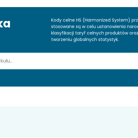
ka
Kody celne HS (Harmonized System) pr
stosowane są w celu ustanowienia nar
klasyfikacji taryf celnych produktów or
tworzeniu globalnych statystyk.