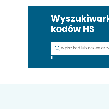
Wyszukiwar
kodów HS
Kod lub nazwa artykułu
111