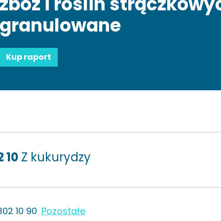
zbóż i roślin strączkowy
granulowane
Kup raport
2 10
Z kukurydzy
302 10 90
Pozostałe