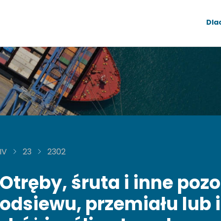
Dla
IV
23
2302
Otręby, śruta i inne poz
odsiewu, przemiału lub 