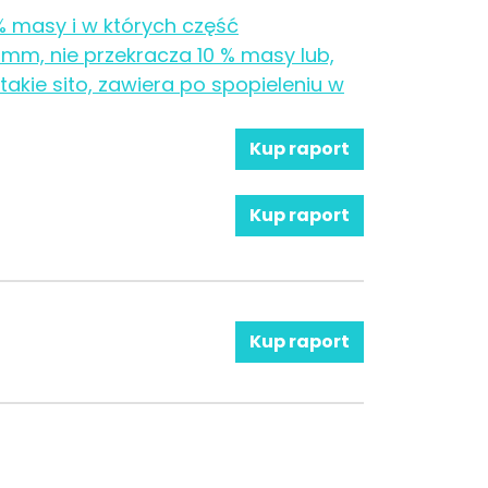
% masy i w których część
 mm, nie przekracza 10 % masy lub,
takie sito, zawiera po spopieleniu w
Kup raport
Kup raport
Kup raport