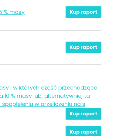
35 % masy
Kup raport
Kup raport
asy i w których część przechodząca
a 10 % masy lub, alternatywnie, ta
o spopieleniu w przeliczeniu na s
Kup raport
Kup raport