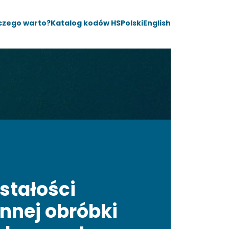
czego warto?
Katalog kodów HS
Polski
English
ostałości
innej obróbki