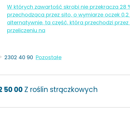
W których zawartość skrobi nie przekracza 28 
przechodząca przez sito, o wymiarze oczek 0,2
alternatywnie, ta część, która przechodzi przez 
przeliczeniu na
2302 40 90
Pozostałe
2 50 00
Z roślin strączkowych