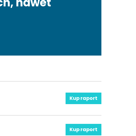
ch, nawet
Kup raport
Kup raport