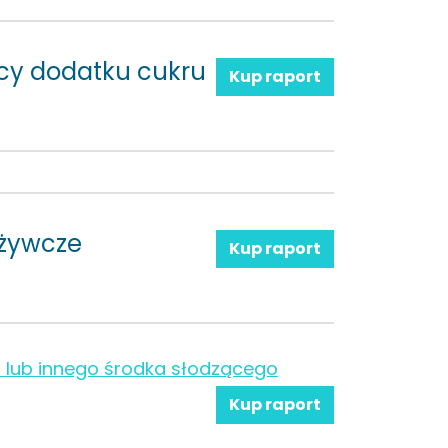
ący dodatku cukru
Kup raport
ożywcze
Kup raport
 lub innego środka słodzącego
Kup raport