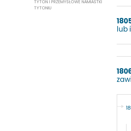
TYTOŃ I PRZEMYSŁOWE NAMIASTKI
TYTONIU
180
lub
180
zaw
18