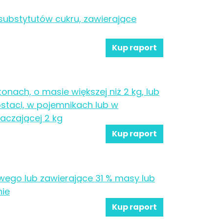
 substytutów cukru, zawierające
Kup raport
onach, o masie większej niż 2 kg, lub
postaci, w pojemnikach lub w
aczającej 2 kg
Kup raport
wego lub zawierające 31 % masy lub
nie
Kup raport