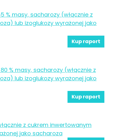
 65 % masy, sacharozy (włącznie z
a) lub izoglukozy wyrażonej jako
Kup raport
ż 80 % masy, sacharozy (włącznie z
a) lub izoglukozy wyrażonej jako
Kup raport
(włącznie z cukrem inwertowanym
ażonej jako sacharoza