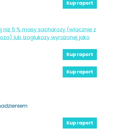
Kup raport
j niż 5 % masy sacharozy (włącznie z
a) lub izoglukozy wyrażonej jako
Kup raport
Kup raport
 nadzieniem
Kup raport