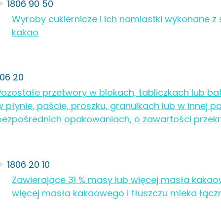
1806 90 50
Wyroby cukiernicze i ich namiastki wykonane z
kakao
806 20
Pozostałe przetwory w blokach, tabliczkach lub bat
w płynie, paście, proszku, granulkach lub w innej 
bezpośrednich opakowaniach, o zawartości przekr
1806 20 10
Zawierające 31 % masy lub więcej masła kakao
więcej masła kakaowego i tłuszczu mleka łącz