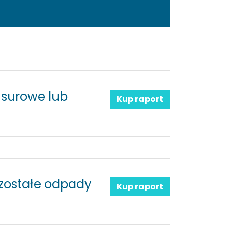
 surowe lub
Kup raport
pozostałe odpady
Kup raport