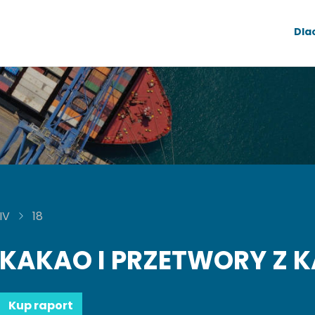
Dla
IV
18
KAKAO I PRZETWORY Z 
Kup raport