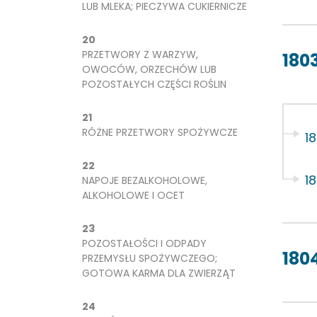
LUB MLEKA; PIECZYWA CUKIERNICZE
20
PRZETWORY Z WARZYW,
180
OWOCÓW, ORZECHÓW LUB
POZOSTAŁYCH CZĘŚCI ROŚLIN
21
RÓŻNE PRZETWORY SPOŻYWCZE
1
22
1
NAPOJE BEZALKOHOLOWE,
ALKOHOLOWE I OCET
23
POZOSTAŁOŚCI I ODPADY
180
PRZEMYSŁU SPOŻYWCZEGO;
GOTOWA KARMA DLA ZWIERZĄT
24