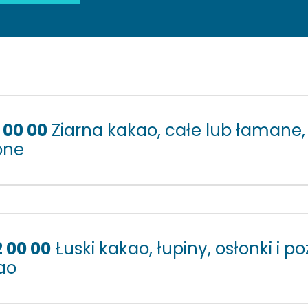
 00 00
Ziarna kakao, całe lub łamane,
one
2 00 00
Łuski kakao, łupiny, osłonki i 
ao