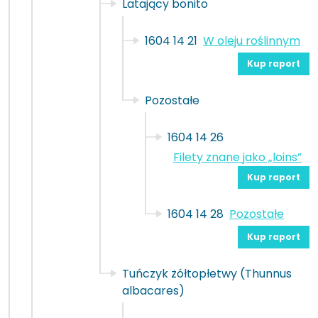
Latający bonito
1604 14 21
W oleju roślinnym
Kup raport
Pozostałe
1604 14 26
Filety znane jako „loins”
Kup raport
1604 14 28
Pozostałe
Kup raport
Tuńczyk żółtopłetwy (Thunnus
albacares)