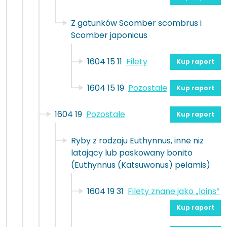
Z gatunków Scomber scombrus i
Scomber japonicus
1604 15 11
Filety
Kup raport
1604 15 19
Pozostałe
Kup raport
1604 19
Pozostałe
Kup raport
Ryby z rodzaju Euthynnus, inne niż
latający lub paskowany bonito
(Euthynnus (Katsuwonus) pelamis)
1604 19 31
Filety znane jako „loins”
Kup raport