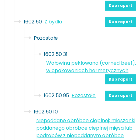
Kup raport
1602 50
Z bydła
Kup raport
Pozostałe
1602 50 31
Wołowina peklowana (corned beef),
w opakowaniach hermetycznych
Kup raport
1602 50 95
Pozostałe
Kup raport
1602 50 10
Niepoddane obróbce cieplnej; mieszanki
poddanego obróbce cieplnej mięsa lub
podrobów z niepoddanym obróbce