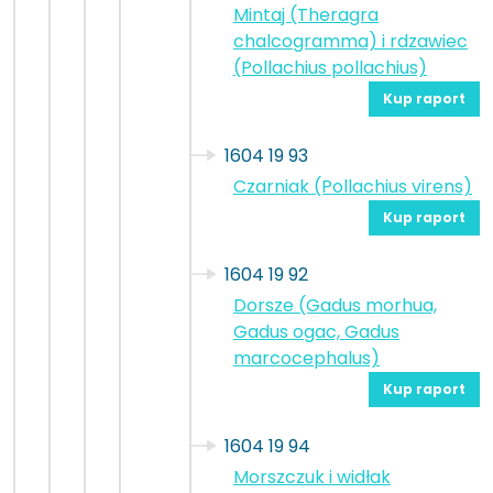
Mintaj (Theragra
chalcogramma) i rdzawiec
(Pollachius pollachius)
Kup raport
1604 19 93
Czarniak (Pollachius virens)
Kup raport
1604 19 92
Dorsze (Gadus morhua,
Gadus ogac, Gadus
marcocephalus)
Kup raport
1604 19 94
Morszczuk i widłak