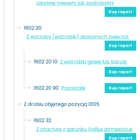
cieplnej mięsem lub podrobami
Kup raport
1602 20
Z wątroby (wątróbki) dowolnych zwierząt
Kup raport
1602 20 10
Z wątróbki gęsiej lub kaczej
Kup raport
1602 20 90
Pozostałe
Kup raport
Z drobiu objętego pozycją 0105
1602 32
Z ptactwa z gatunku Gallus domesticus
Kup raport