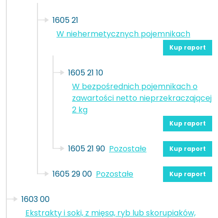
1605 21
W niehermetycznych pojemnikach
Kup raport
1605 21 10
W bezpośrednich pojemnikach o
zawartości netto nieprzekraczającej
2 kg
Kup raport
1605 21 90
Pozostałe
Kup raport
1605 29 00
Pozostałe
Kup raport
1603 00
Ekstrakty i soki, z mięsa, ryb lub skorupiaków,