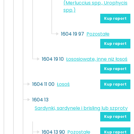
(Merluccius spp., Urophycis
spp.)
Kup raport
1604 19 97
Pozostałe
Kup raport
1604 19 10
Łososiowate, inne niż łosoś
Kup raport
1604 11 00
Łosoś
Kup raport
1604 13
Sardynki, sardynele i brisling lub szproty
Kup raport
1604 13 90
Pozostałe
Kup raport