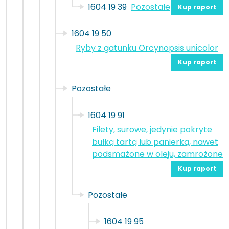
1604 19 39
Pozostałe
Kup raport
1604 19 50
Ryby z gatunku Orcynopsis unicolor
Kup raport
Pozostałe
1604 19 91
Filety, surowe, jedynie pokryte
bułką tartą lub panierką, nawet
podsmażone w oleju, zamrożone
Kup raport
Pozostałe
1604 19 95