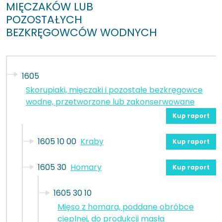
MIĘCZAKÓW LUB
POZOSTAŁYCH
BEZKRĘGOWCÓW WODNYCH
1605
Skorupiaki, mięczaki i pozostałe bezkręgowce
wodne, przetworzone lub zakonserwowane
Kup raport
1605 10 00
Kraby
Kup raport
1605 30
Homary
Kup raport
1605 30 10
Mięso z homara, poddane obróbce
cieplnej, do produkcji masła