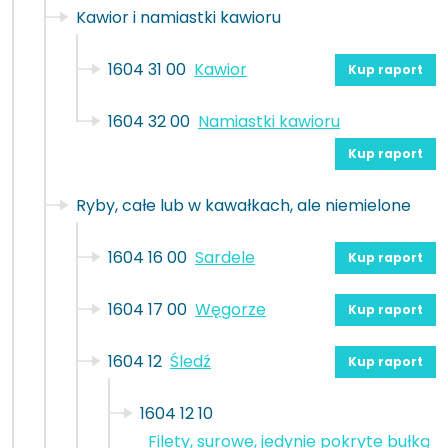
Kawior i namiastki kawioru
1604 31 00
Kawior
Kup raport
1604 32 00
Namiastki kawioru
Kup raport
Ryby, całe lub w kawałkach, ale niemielone
1604 16 00
Sardele
Kup raport
1604 17 00
Węgorze
Kup raport
1604 12
Śledź
Kup raport
1604 12 10
Filety, surowe, jedynie pokryte bułką