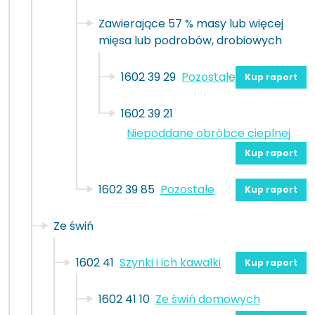
Zawierające 57 % masy lub więcej
mięsa lub podrobów, drobiowych
1602 39 29
Pozostałe
Kup raport
1602 39 21
Niepoddane obróbce cieplnej
Kup raport
1602 39 85
Pozostałe
Kup raport
Ze świń
1602 41
Szynki i ich kawałki
Kup raport
1602 41 10
Ze świń domowych