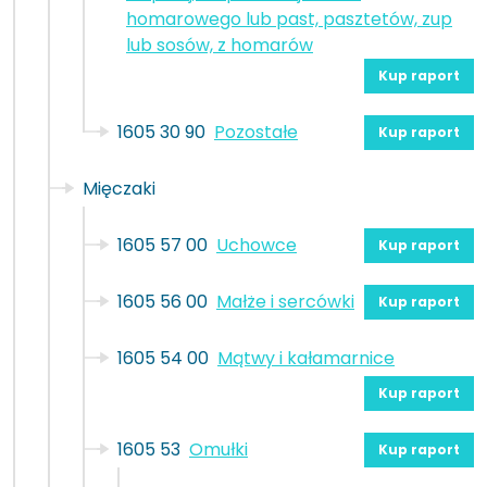
homarowego lub past, pasztetów, zup
lub sosów, z homarów
Kup raport
1605 30 90
Pozostałe
Kup raport
Mięczaki
1605 57 00
Uchowce
Kup raport
1605 56 00
Małże i sercówki
Kup raport
1605 54 00
Mątwy i kałamarnice
Kup raport
1605 53
Omułki
Kup raport