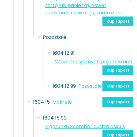
tartą lub panierką, nawet
podsmażone w oleju, zamrożone
Kup raport
Pozostałe
1604 12 91
W hermetycznych pojemnikach
Kup raport
1604 12 99
Pozostałe
Kup raport
1604 15
Makrele
Kup raport
1604 15 90
Z gatunku Scomber australasicus
Kup raport