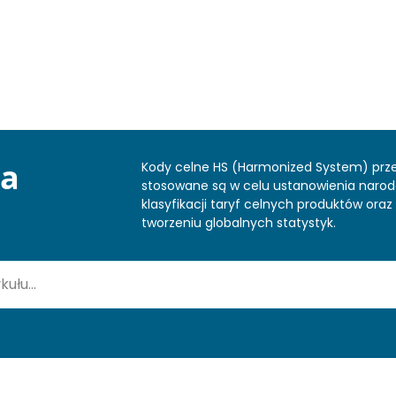
ka
Kody celne HS (Harmonized System) prz
stosowane są w celu ustanowienia naro
klasyfikacji taryf celnych produktów or
tworzeniu globalnych statystyk.