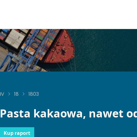
IV
18
1803
Pasta kakaowa, nawet o
Kup raport