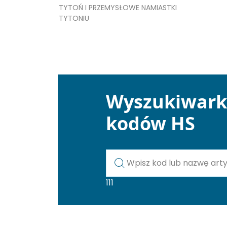
TYTOŃ I PRZEMYSŁOWE NAMIASTKI
TYTONIU
Wyszukiwar
kodów HS
Kod lub nazwa artykułu
111