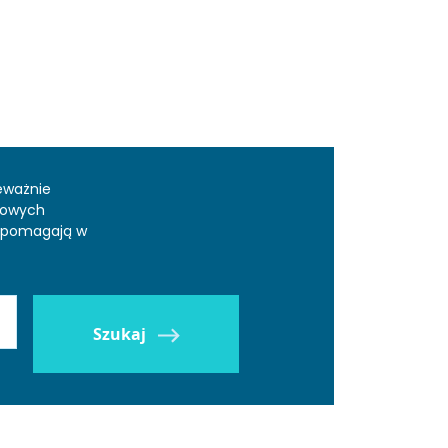
eważnie
dowych
az pomagają w
Szukaj