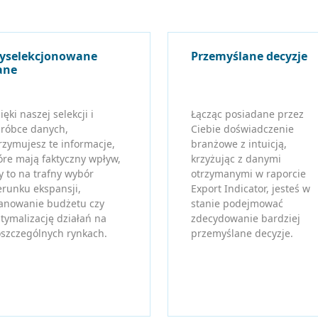
yselekcjonowane
Przemyślane decyzje
ane
ięki naszej selekcji i
Łącząc posiadane przez
róbce danych,
Ciebie doświadczenie
rzymujesz te informacje,
branżowe z intuicją,
óre mają faktyczny wpływ,
krzyżując z danymi
y to na trafny wybór
otrzymanymi w raporcie
erunku ekspansji,
Export Indicator, jesteś w
anowanie budżetu czy
stanie podejmować
tymalizację działań na
zdecydowanie bardziej
szczególnych rynkach.
przemyślane decyzje.