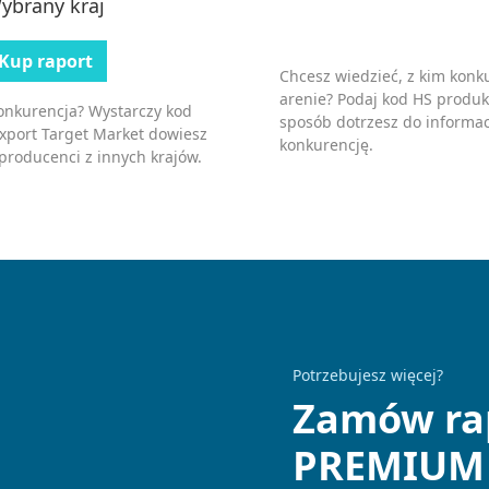
ybrany kraj
Kup raport
Chcesz wiedzieć, z kim kon
arenie? Podaj kod HS produk
konkurencja? Wystarczy kod
sposób dotrzesz do informac
Export Target Market dowiesz
konkurencję.
 producenci z innych krajów.
Potrzebujesz więcej?
Zamów ra
PREMIUM