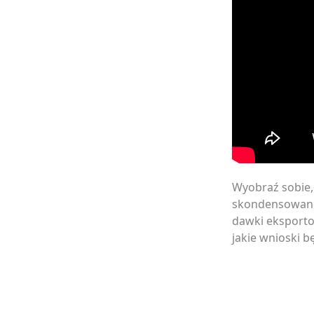
Wyobraź sobie, 
skondensowanej
dawki eksporto
jakie wnioski 