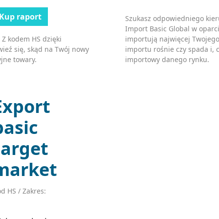
Kup raport
Szukasz odpowiedniego kier
Import Basic Global w oparci
importują najwięcej Twojego
 Z kodem HS dzięki
importu rośnie czy spada i, c
ieź się, skąd na Twój nowy
importowy danego rynku.
jne towary.
Export
basic
target
market
d HS / Zakres: