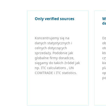
Only verified sources
W
d
Koncentrujemy się na
Dz
danych statystycznych i
ob
celnych dotyczących
ot
sprzedaży. Podobnie jak
kt
globalne firmy doradcze,
cz
sięgamy do takich źródeł jak
ki
np. ITC calculations , UN
pl
COMTRADE i ITC statistics.
op
po