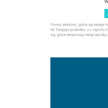
W
Chcesz wiedzieć, gdzie sprzedaje 
HS Twojego produktu, a z raportu 
się, gdzie eksportują swoje wyroby