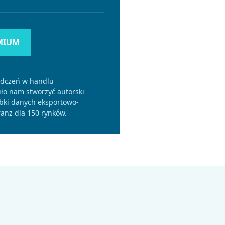
MIUM
adczeń w handlu
o nam stworzyć autorski
bki danych eksportowo-
anż dla 150 rynków.