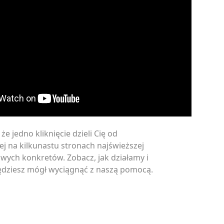
że jedno kliknięcie dzieli Cię od
 na kilkunastu stronach najświeższej
wych konkretów. Zobacz, jak działamy i
będziesz mógł wyciągnąć z naszą pomocą.