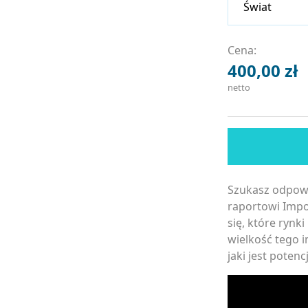
Cena:
400,00
zł
netto
Szukasz odpowi
raportowi Impo
się, które rynk
wielkość tego i
jaki jest poten