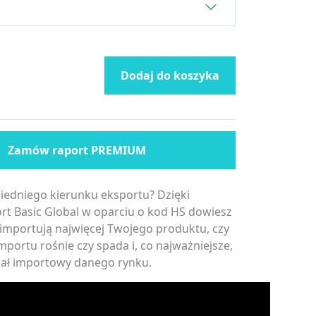
Dodaj do koszyka
Zamów raport PREMIUM
edniego kierunku eksportu? Dzięki
rt Basic Global w oparciu o kod HS dowiesz
i importują najwięcej Twojego produktu, czy
mportu rośnie czy spada i, co najważniejsze,
cjał importowy danego rynku.