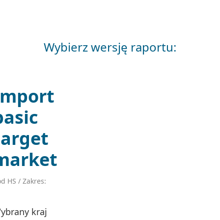
Wybierz wersję raportu:
Import
basic
target
market
d HS / Zakres:
ybrany kraj