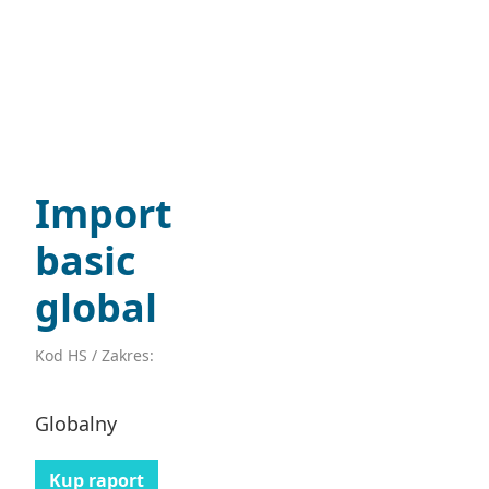
Import
basic
global
Kod HS / Zakres:
Globalny
Kup raport