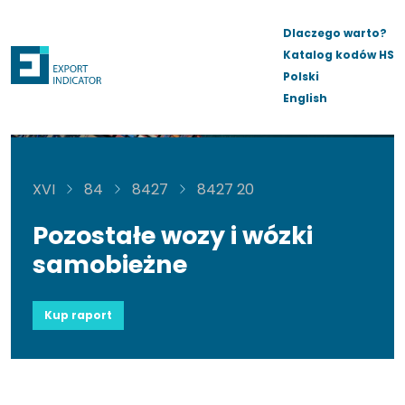
Dlaczego warto?
Katalog kodów HS
Polski
English
XVI
84
8427
8427 20
Pozostałe wozy i wózki
samobieżne
Kup raport