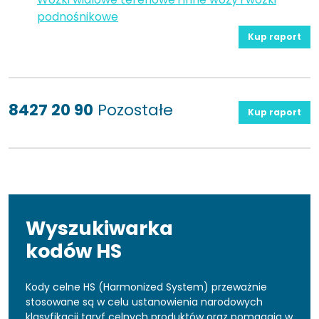
podnośnikowe
Kup raport
8427 20 90
Pozostałe
Kup raport
Wyszukiwarka
kodów HS
Kody celne HS (Harmonized System) przeważnie
stosowane są w celu ustanowienia narodowych
klasyfikacji taryf celnych produktów oraz pomagają w