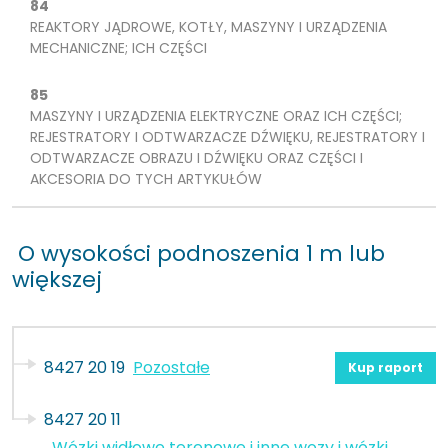
84
REAKTORY JĄDROWE, KOTŁY, MASZYNY I URZĄDZENIA
MECHANICZNE; ICH CZĘŚCI
85
MASZYNY I URZĄDZENIA ELEKTRYCZNE ORAZ ICH CZĘŚCI;
REJESTRATORY I ODTWARZACZE DŹWIĘKU, REJESTRATORY I
ODTWARZACZE OBRAZU I DŹWIĘKU ORAZ CZĘŚCI I
AKCESORIA DO TYCH ARTYKUŁÓW
O wysokości podnoszenia 1 m lub
większej
8427 20 19
Pozostałe
Kup raport
8427 20 11
Wózki widłowe terenowe i inne wozy i wózki