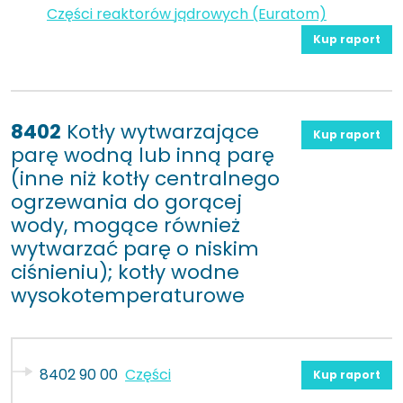
Części reaktorów jądrowych (Euratom)
Kup raport
8402
Kotły wytwarzające
Kup raport
parę wodną lub inną parę
(inne niż kotły centralnego
ogrzewania do gorącej
wody, mogące również
wytwarzać parę o niskim
ciśnieniu); kotły wodne
wysokotemperaturowe
8402 90 00
Części
Kup raport