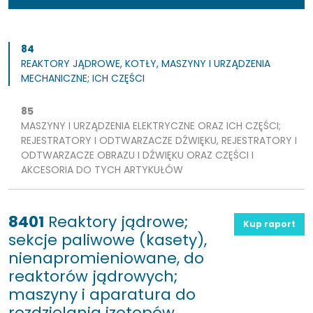
84
REAKTORY JĄDROWE, KOTŁY, MASZYNY I URZĄDZENIA
MECHANICZNE; ICH CZĘŚCI
85
MASZYNY I URZĄDZENIA ELEKTRYCZNE ORAZ ICH CZĘŚCI;
REJESTRATORY I ODTWARZACZE DŹWIĘKU, REJESTRATORY I
ODTWARZACZE OBRAZU I DŹWIĘKU ORAZ CZĘŚCI I
AKCESORIA DO TYCH ARTYKUŁÓW
8401
Reaktory jądrowe;
Kup raport
sekcje paliwowe (kasety),
nienapromieniowane, do
reaktorów jądrowych;
maszyny i aparatura do
rozdzielania izotopów