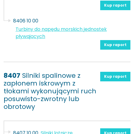
Kup raport
8406 10 00
Turbiny do napędu morskich jednostek
pływających
Kup raport
8407
Silniki spalinowe z
Kup raport
zapłonem iskrowym z
tłokami wykonującymi ruch
posuwisto-zwrotny lub
obrotowy
8407 10 00
Silniki lotnicze
Kup raport