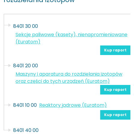
8401 30 00
Sekcje paliwowe (kasety), nienapromieniowane
(Euratom)
Kup raport
8401 20 00
Maszyny i aparatura do rozdzielania izotopów
oraz części do tych urządzeń (Euratom)
Kup raport
8401 10 00
Reaktory jądrowe (Euratom)
Kup raport
8401 40 00