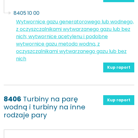
8405 10 00
Wytwornice gazu generatorowego lub wodnego,
z oczyszczalnikami wytwarzanego gazu lub bez
nich; wytwornice acetylenu i podobne
wytwornice gazu metodą wodną, z
oczyszczalnikami wytwarzanego gazu lub bez
nich
Kup raport
8406
Turbiny na parę
Kup raport
wodną i turbiny na inne
rodzaje pary