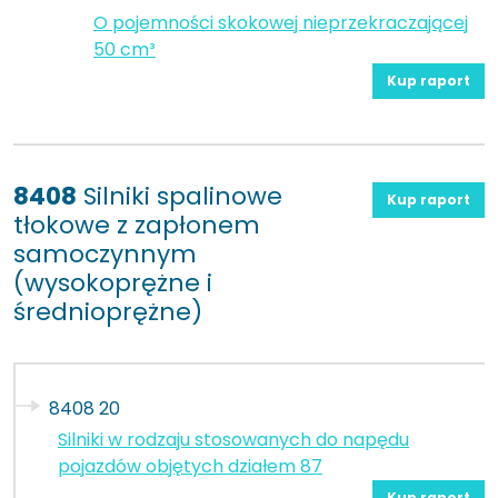
O pojemności skokowej nieprzekraczającej
50 cm³
Kup raport
8408
Silniki spalinowe
Kup raport
tłokowe z zapłonem
samoczynnym
(wysokoprężne i
średnioprężne)
8408 20
Silniki w rodzaju stosowanych do napędu
pojazdów objętych działem 87
Kup raport