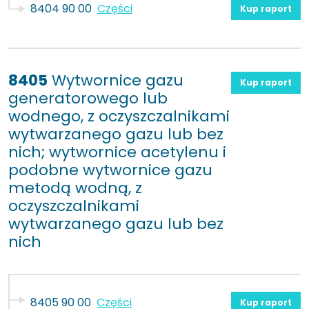
8404 90 00
Części
Kup raport
8405
Wytwornice gazu
Kup raport
generatorowego lub
wodnego, z oczyszczalnikami
wytwarzanego gazu lub bez
nich; wytwornice acetylenu i
podobne wytwornice gazu
metodą wodną, z
oczyszczalnikami
wytwarzanego gazu lub bez
nich
8405 90 00
Części
Kup raport