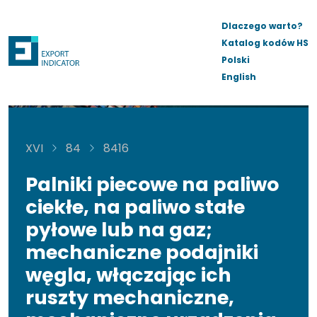
Dlaczego warto?
Katalog kodów HS
Polski
English
XVI
84
8416
Palniki piecowe na paliwo
ciekłe, na paliwo stałe
pyłowe lub na gaz;
mechaniczne podajniki
węgla, włączając ich
ruszty mechaniczne,