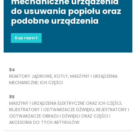
mechaniczne urządzenia
do usuwania popiołu oraz
podobne urządzenia
Kup raport
84
REAKTORY JĄDROWE, KOTŁY, MASZYNY I URZĄDZENIA
MECHANICZNE; ICH CZĘŚCI
85
MASZYNY I URZĄDZENIA ELEKTRYCZNE ORAZ ICH CZĘŚCI;
REJESTRATORY I ODTWARZACZE DŹWIĘKU, REJESTRATORY I
ODTWARZACZE OBRAZU I DŹWIĘKU ORAZ CZĘŚCI I
AKCESORIA DO TYCH ARTYKUŁÓW