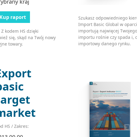
ybrany kraj
Kup raport
Szukasz odpowiedniego kier
Import Basic Global w oparci
importują najwięcej Twojego
 Z kodem HS dzięki
importu rośnie czy spada i, c
ieź się, skąd na Twój nowy
importowy danego rynku.
jne towary.
Export
basic
target
market
d HS / Zakres:
213 00 00