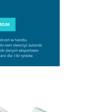
MIUM
adczeń w handlu
o nam stworzyć autorski
bki danych eksportowo-
anż dla 150 rynków.