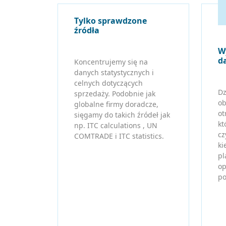
Tylko sprawdzone
źródła
W
d
Koncentrujemy się na
danych statystycznych i
celnych dotyczących
Dz
sprzedaży. Podobnie jak
ob
globalne firmy doradcze,
ot
sięgamy do takich źródeł jak
kt
np. ITC calculations , UN
cz
COMTRADE i ITC statistics.
ki
pl
op
po