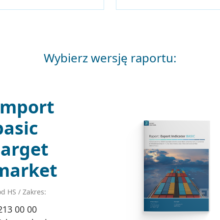
Wybierz wersję raportu:
Import
basic
target
market
d HS / Zakres:
213 00 00