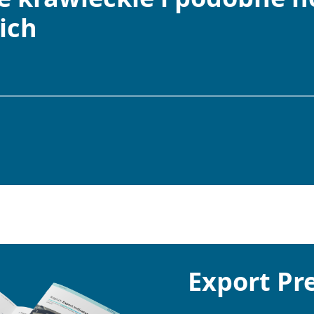
ich
Export P