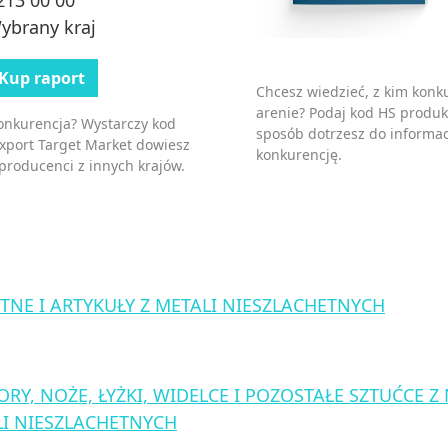
ybrany kraj
Kup raport
Chcesz wiedzieć, z kim kon
arenie? Podaj kod HS produk
konkurencja? Wystarczy kod
sposób dotrzesz do informac
Export Target Market dowiesz
konkurencję.
 producenci z innych krajów.
TNE I ARTYKUŁY Z METALI NIESZLACHETNYCH
RY, NOŻE, ŁYŻKI, WIDELCE I POZOSTAŁE SZTUĆCE Z
ALI NIESZLACHETNYCH