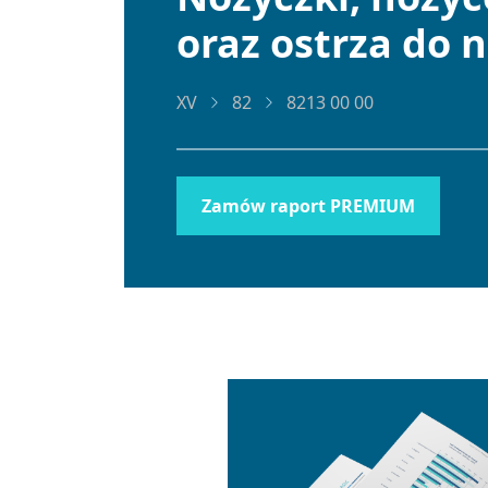
oraz ostrza do n
XV
82
8213 00 00
Zamów raport PREMIUM