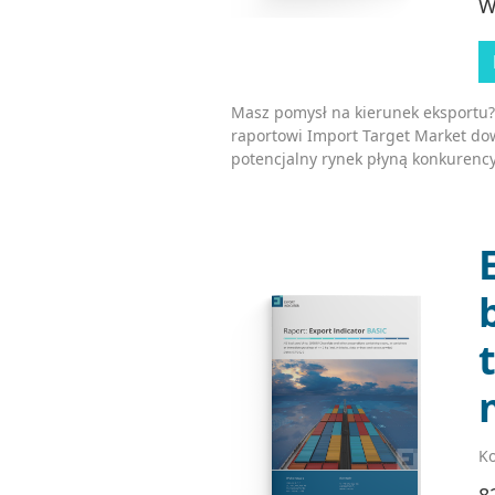
W
Masz pomysł na kierunek eksportu?
raportowi Import Target Market dow
potencjalny rynek płyną konkurency
Ko
8