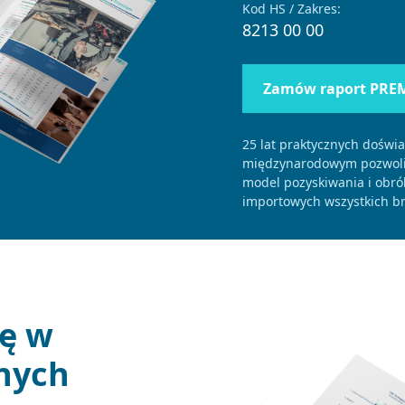
Kod HS / Zakres:
8213 00 00
Zamów raport PRE
25 lat praktycznych doświ
międzynarodowym pozwolił
model pozyskiwania i obró
importowych wszystkich br
ję w
nych