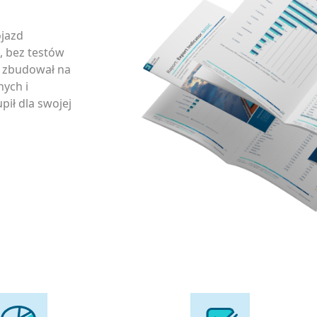
ojazd
, bez testów
y zbudował na
ych i
pił dla swojej