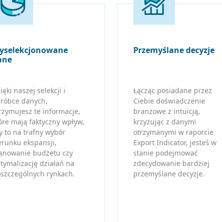
yselekcjonowane
Przemyślane decyzje
ane
ięki naszej selekcji i
Łącząc posiadane przez
róbce danych,
Ciebie doświadczenie
rzymujesz te informacje,
branżowe z intuicją,
óre mają faktyczny wpływ,
krzyżując z danymi
y to na trafny wybór
otrzymanymi w raporcie
erunku ekspansji,
Export Indicator, jesteś w
anowanie budżetu czy
stanie podejmować
tymalizację działań na
zdecydowanie bardziej
szczególnych rynkach.
przemyślane decyzje.