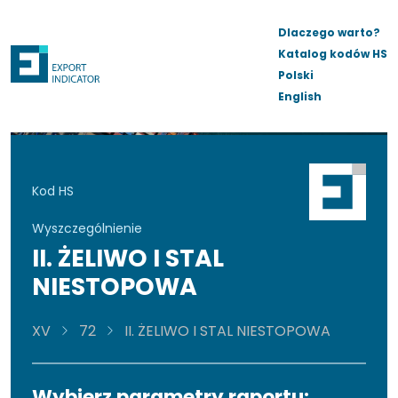
Dlaczego warto?
Katalog kodów HS
Polski
English
Kod HS
Wyszczególnienie
II. ŻELIWO I STAL
NIESTOPOWA
XV
72
II. ŻELIWO I STAL NIESTOPOWA
Wybierz parametry raportu: