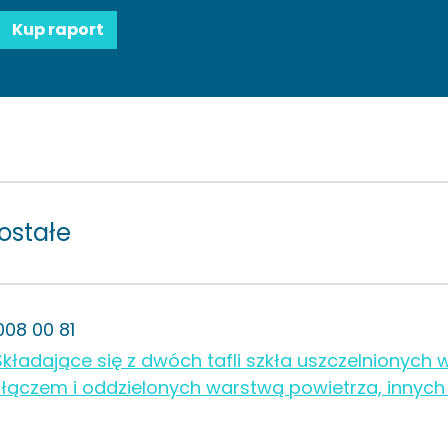
Kup raport
ostałe
008 00 81
Składające się z dwóch tafli szkła uszczelnionyc
złączem i oddzielonych warstwą powietrza, innych