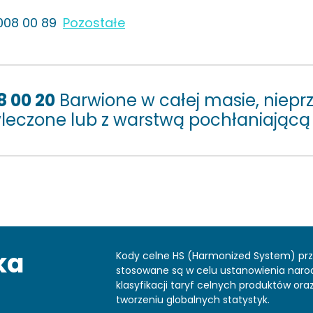
008 00 89
Pozostałe
8 00 20
Barwione w całej masie, nieprz
leczone lub z warstwą pochłaniającą 
ka
Kody celne HS (Harmonized System) pr
stosowane są w celu ustanowienia nar
klasyfikacji taryf celnych produktów or
tworzeniu globalnych statystyk.