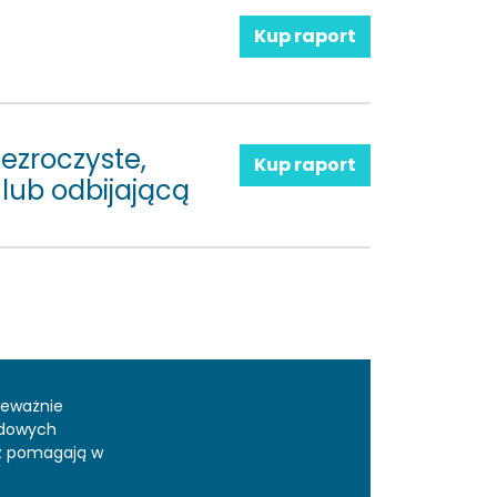
Kup raport
ezroczyste,
Kup raport
lub odbijającą
zeważnie
odowych
az pomagają w