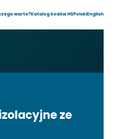
czego warto?
Katalog kodów HS
Polski
English
zolacyjne ze