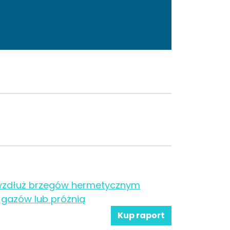
h wzdłuż brzegów hermetycznym
 gazów lub próżnią
Kup raport