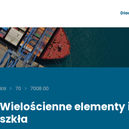
Dla
XIII
70
7008 00
Wielościenne elementy i
szkła