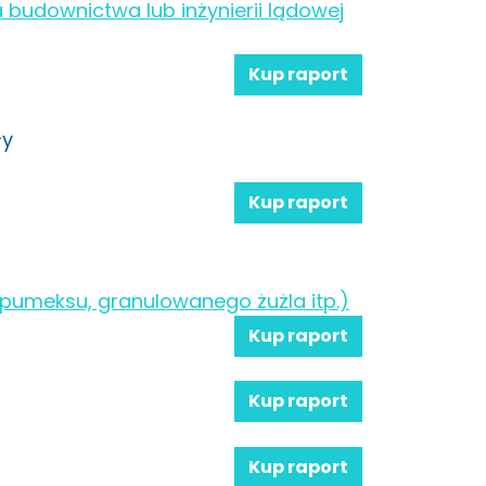
budownictwa lub inżynierii lądowej
Kup raport
ły
Kup raport
 pumeksu, granulowanego żużla itp.)
Kup raport
Kup raport
Kup raport