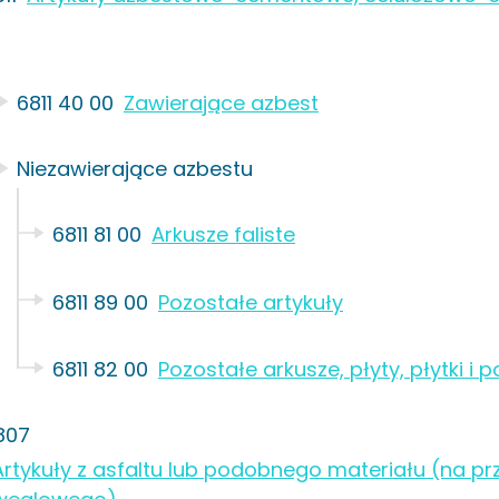
6811 40 00
Zawierające azbest
Niezawierające azbestu
6811 81 00
Arkusze faliste
6811 89 00
Pozostałe artykuły
6811 82 00
Pozostałe arkusze, płyty, płytki i
807
Artykuły z asfaltu lub podobnego materiału (na p