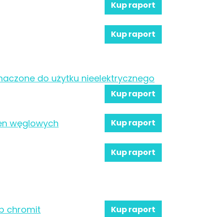
Kup raport
Kup raport
znaczone do użytku nieelektrycznego
Kup raport
ien węglowych
Kup raport
Kup raport
b chromit
Kup raport