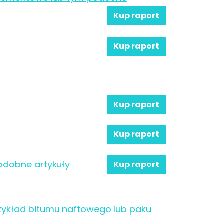
Kup raport
Kup raport
Kup raport
Kup raport
 podobne artykuły
Kup raport
rzykład bitumu naftowego lub paku