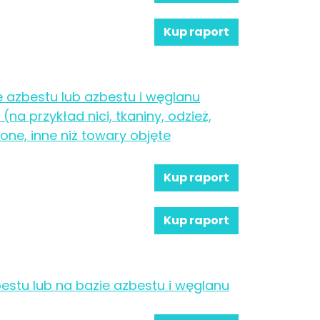
Kup raport
 azbestu lub azbestu i węglanu
na przykład nici, tkaniny, odzież,
one, inne niż towary objęte
Kup raport
Kup raport
estu lub na bazie azbestu i węglanu