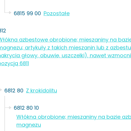
6815 99 00
Pozostałe
812
Włókna azbestowe obrobione; mieszaniny na bazie
magnezu; artykuły z takich mieszanin lub z azbestu (
nakrycia głowy, obuwie, uszczelki), nawet wzmocni
pozycją 6811
6812 80
Z krokidolitu
6812 80 10
Włókna obrobione; mieszaniny na bazie azb
magnezu