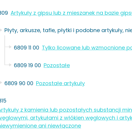
809
Artykuły z gipsu lub z mieszanek na bazie gip
Płyty, arkusze, tafle, płytki i podobne artykuły, 
6809 11 00
Tylko licowane lub wzmocnione pa
6809 19 00
Pozostałe
6809 90 00
Pozostałe artykuły
815
Artykuły z kamienia lub pozostałych substancji mi
węglowymi, artykułami z włókien węglowych i artyku
niewymienione ani niewłączone