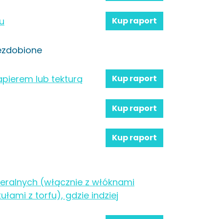
su
Kup raport
niezdobione
pierem lub tekturą
Kup raport
Kup raport
Kup raport
neralnych (włącznie z włóknami
łami z torfu), gdzie indziej