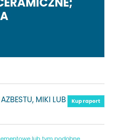
CERAMICZNE;
ŁA
AZBESTU, MIKI LUB
Kup raport
cementowe lub tym podobne