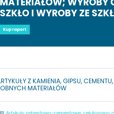
MATERIAŁÓW; WYROBY 
SZKŁO I WYROBY ZE SZK
Kup raport
RTYKUŁY Z KAMIENIA, GIPSU, CEMENTU, 
OBNYCH MATERIAŁÓW
11
Artykuły azbestowo-cementowe, celulozowo-