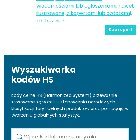
wiadomościami lub ogłoszeniami, nawet
ilustrowane, z kopertami lub ozdobami,
lub bez nich
Kup raport
Wyszukiwarka
kodów HS
Kody celne HS (Harmonized System) przeważnie
stosowane są w celu ustanowienia narodowych
klasyfikacji taryf celnych produktów oraz pomagają w
tworzeniu globalnych statystyk.
Kod lub nazwa artykułu