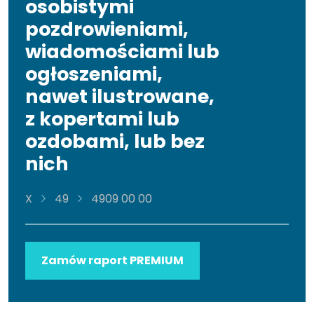
osobistymi
pozdrowieniami,
wiadomościami lub
ogłoszeniami,
nawet ilustrowane,
z kopertami lub
ozdobami, lub bez
nich
X
49
4909 00 00
Zamów raport PREMIUM