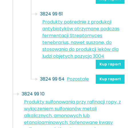
3824 99 61
Produkty pośrednie z produkcji
antybiotyków otrzymane podczas
fermentacji Streptomyces
tenebrarius, nawet suszone, do
stosowania do produkcji leków dla
ludzi objętych pozycją 3004
Kup raport
3824 99 64
Pozostałe
Kup raport
3824 99 10
Produkty sulfonowania przy rafinacji ropy, z
wyłączeniem sulfonianów metali
alkalicznych, amonowych lub
etanoloaminowych; tiofenowane kwasy