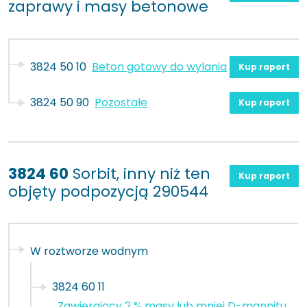
zaprawy i masy betonowe
3824 50 10
Beton gotowy do wylania
Kup raport
3824 50 90
Pozostałe
Kup raport
3824 60
Sorbit, inny niż ten
Kup raport
objęty podpozycją 290544
W roztworze wodnym
3824 60 11
Zawierający 2 % masy lub mniej D-mannitu,