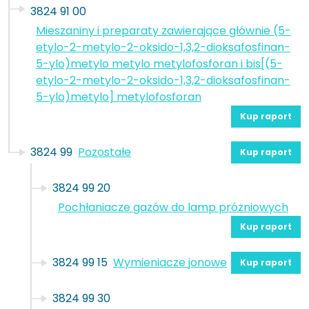
3824 91 00
Mieszaniny i preparaty zawierające głównie (5-
etylo-2-metylo-2-oksido-1,3,2-dioksafosfinan-
5-ylo)metylo metylo metylofosforan i bis[(5-
etylo-2-metylo-2-oksido-1,3,2-dioksafosfinan-
5-ylo)metylo] metylofosforan
Kup raport
3824 99
Pozostałe
Kup raport
3824 99 20
Pochłaniacze gazów do lamp próżniowych
Kup raport
3824 99 15
Wymieniacze jonowe
Kup raport
3824 99 30