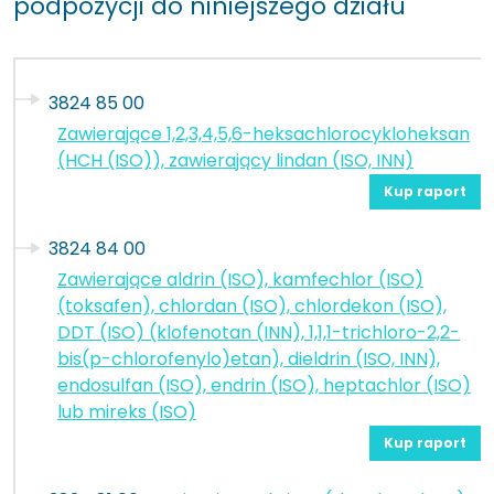
podpozycji do niniejszego działu
3824 85 00
Zawierające 1,2,3,4,5,6-heksachlorocykloheksan
(HCH (ISO)), zawierający lindan (ISO, INN)
Kup raport
3824 84 00
Zawierające aldrin (ISO), kamfechlor (ISO)
(toksafen), chlordan (ISO), chlordekon (ISO),
DDT (ISO) (klofenotan (INN), 1,1,1-trichloro-2,2-
bis(p-chlorofenylo)etan), dieldrin (ISO, INN),
endosulfan (ISO), endrin (ISO), heptachlor (ISO)
lub mireks (ISO)
Kup raport