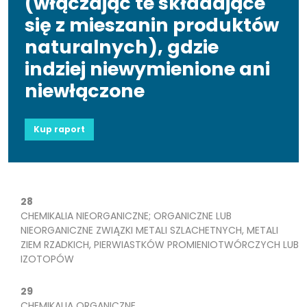
(włączając te składające
się z mieszanin produktów
naturalnych), gdzie
indziej niewymienione ani
niewłączone
Kup raport
28
CHEMIKALIA NIEORGANICZNE; ORGANICZNE LUB
NIEORGANICZNE ZWIĄZKI METALI SZLACHETNYCH, METALI
ZIEM RZADKICH, PIERWIASTKÓW PROMIENIOTWÓRCZYCH LUB
IZOTOPÓW
29
CHEMIKALIA ORGANICZNE