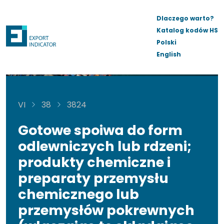
Dlaczego warto?
Katalog kodów HS
Polski
English
VI
38
3824
Gotowe spoiwa do form
odlewniczych lub rdzeni;
produkty chemiczne i
preparaty przemysłu
chemicznego lub
przemysłów pokrewnych