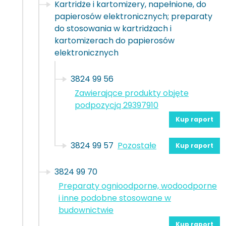
Kartridże i kartomizery, napełnione, do
papierosów elektronicznych; preparaty
do stosowania w kartridżach i
kartomizerach do papierosów
elektronicznych
3824 99 56
Zawierające produkty objęte
podpozycją 29397910
Kup raport
3824 99 57
Pozostałe
Kup raport
3824 99 70
Preparaty ognioodporne, wodoodporne
i inne podobne stosowane w
budownictwie
Kup raport