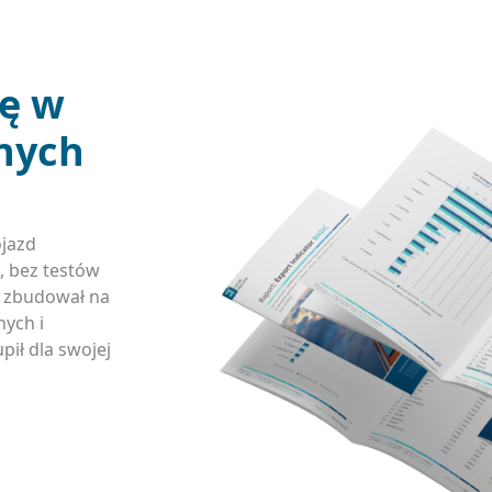
ję w
nych
ojazd
, bez testów
y zbudował na
ych i
pił dla swojej