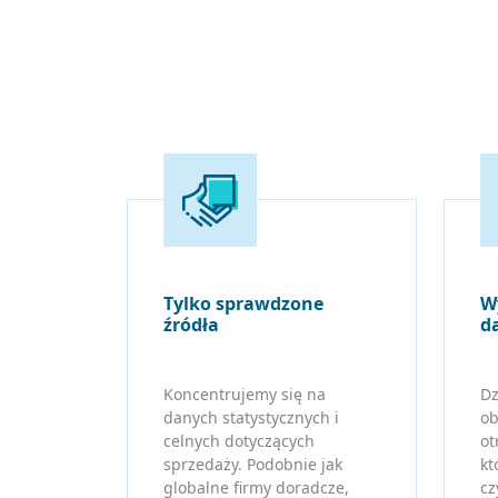
Tylko sprawdzone
W
źródła
d
Koncentrujemy się na
Dz
danych statystycznych i
ob
celnych dotyczących
ot
sprzedaży. Podobnie jak
kt
globalne firmy doradcze,
cz