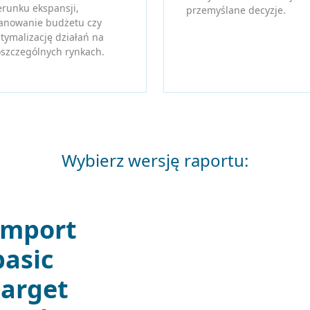
erunku ekspansji,
przemyślane decyzje.
anowanie budżetu czy
tymalizację działań na
szczególnych rynkach.
Wybierz wersję raportu:
Import
basic
target