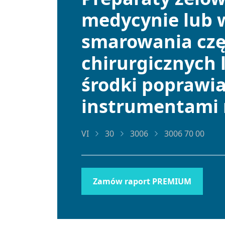
medycynie lub w
smarowania częś
chirurgicznych 
środki poprawia
instrumentami
VI
30
3006
3006 70 00
Zamów raport PREMIUM