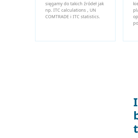
sięgamy do takich źródeł jak
ki
np. ITC calculations , UN
pl
COMTRADE i ITC statistics.
op
po