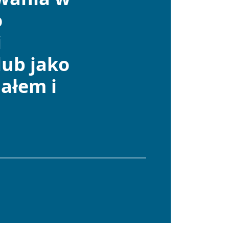
o
i
lub jako
ałem i