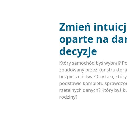
Zmień intuic
oparte na da
decyzje
Który samochód byś wybrał? P
zbudowany przez konstruktora
bezpieczeństwa? Czy taki, któr
podstawie kompletu sprawdzon
rzetelnych danych? Który byś ku
rodziny?