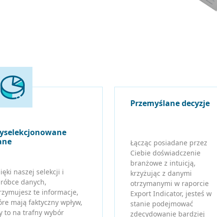
Przemyślane decyzje
yselekcjonowane
ane
Łącząc posiadane przez
Ciebie doświadczenie
branżowe z intuicją,
ięki naszej selekcji i
krzyżując z danymi
róbce danych,
otrzymanymi w raporcie
rzymujesz te informacje,
Export Indicator, jesteś w
óre mają faktyczny wpływ,
stanie podejmować
y to na trafny wybór
zdecydowanie bardziej