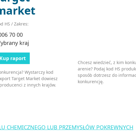
market
d HS / Zakres:
006 70 00
ybrany kraj
Kup raport
Chcesz wiedzieć, z kim kon
arenie? Podaj kod HS produk
konkurencja? Wystarczy kod
sposób dotrzesz do informac
Export Target Market dowiesz
konkurencję.
 producenci z innych krajów.
ŁU CHEMICZNEGO LUB PRZEMYSŁÓW POKREWNYCH