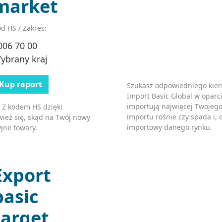
market
d HS / Zakres:
006 70 00
ybrany kraj
Kup raport
Szukasz odpowiedniego kier
Import Basic Global w oparci
importują najwięcej Twojego
 Z kodem HS dzięki
importu rośnie czy spada i, c
ieź się, skąd na Twój nowy
importowy danego rynku.
jne towary.
Export
basic
target