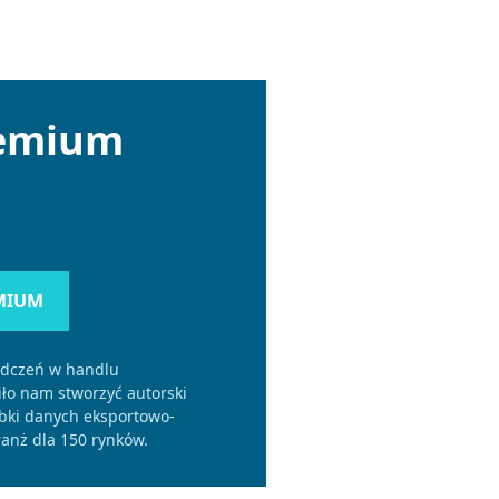
remium
MIUM
adczeń w handlu
o nam stworzyć autorski
bki danych eksportowo-
anż dla 150 rynków.