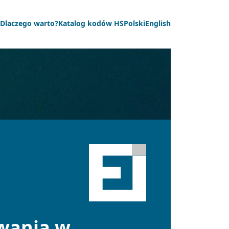
Dlaczego warto?
Katalog kodów HS
Polski
English
owania w