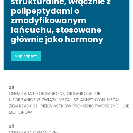
strukturalne, włącznie z
polipeptydami o
zmodyfikowanym
łańcuchu, stosowane
głównie jako hormony
Kup raport
28
CHEMIKALIA NIEORGANICZNE; ORGANICZNE LUB
NIEORGANICZNE ZWIĄZKI METALI SZLACHETNYCH, METALI
ZIEM RZADKICH, PIERWIASTKÓW PROMIENIOTWÓRCZYCH LUB
IZOTOPÓW
29
CHEMIKALIA ORGANICZNE