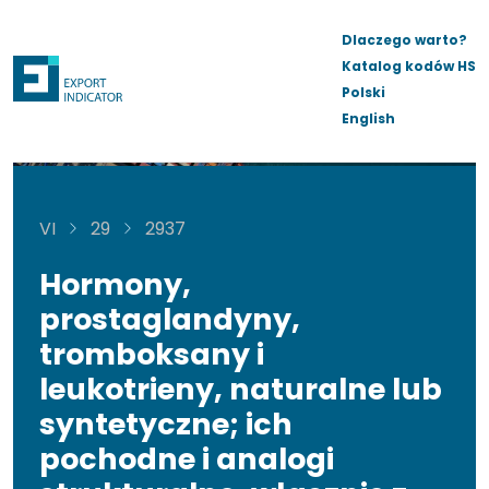
Dlaczego warto?
Katalog kodów HS
Polski
English
VI
29
2937
Hormony,
prostaglandyny,
tromboksany i
leukotrieny, naturalne lub
syntetyczne; ich
pochodne i analogi