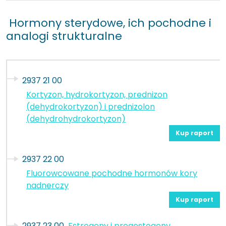
Hormony sterydowe, ich pochodne i
analogi strukturalne
2937 21 00
Kortyzon, hydrokortyzon, prednizon
(dehydrokortyzon) i prednizolon
(dehydrohydrokortyzon)
Kup raport
2937 22 00
Fluorowcowane pochodne hormonów kory
nadnerczy
Kup raport
2937 23 00
Estrogeny i progestogeny