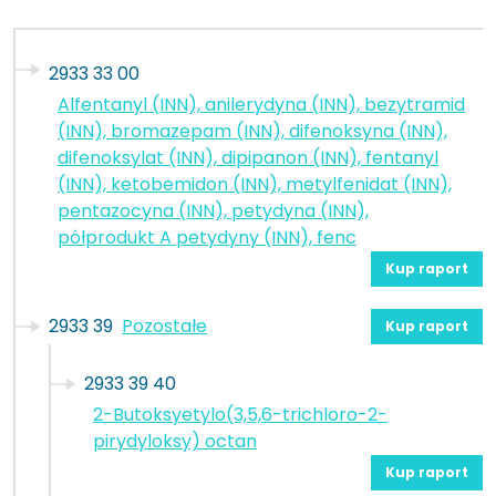
2933 33 00
Alfentanyl (INN), anilerydyna (INN), bezytramid
(INN), bromazepam (INN), difenoksyna (INN),
difenoksylat (INN), dipipanon (INN), fentanyl
(INN), ketobemidon (INN), metylfenidat (INN),
pentazocyna (INN), petydyna (INN),
półprodukt A petydyny (INN), fenc
Kup raport
2933 39
Pozostałe
Kup raport
2933 39 40
2-Butoksyetylo(3,5,6-trichloro-2-
pirydyloksy) octan
Kup raport