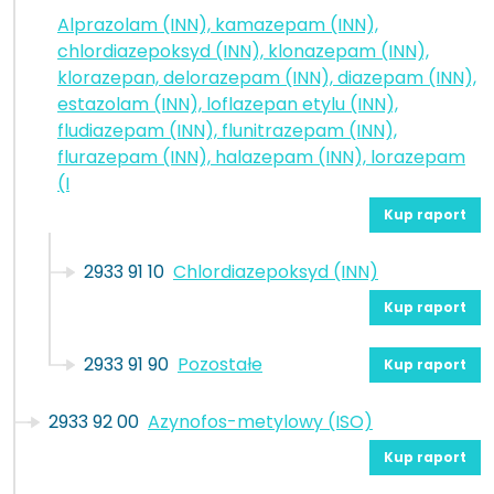
Alprazolam (INN), kamazepam (INN),
chlordiazepoksyd (INN), klonazepam (INN),
klorazepan, delorazepam (INN), diazepam (INN),
estazolam (INN), loflazepan etylu (INN),
fludiazepam (INN), flunitrazepam (INN),
flurazepam (INN), halazepam (INN), lorazepam
(I
Kup raport
2933 91 10
Chlordiazepoksyd (INN)
Kup raport
2933 91 90
Pozostałe
Kup raport
2933 92 00
Azynofos-metylowy (ISO)
Kup raport