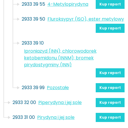
2933 39 55
4-Metylopirydyna
Kup raport
2933 39 50
Fluroksypyr (ISO), ester metylowy
Kup raport
2933 39 10
Iproniazyd (INN); chlorowodorek
ketobemidonu (INNM); bromek
pirydostygminy (INN)
Kup raport
2933 39 99
Pozostałe
Kup raport
2933 32 00
Piperydyna i jej sole
Kup raport
2933 31 00
Pirydyna i jej sole
Kup raport