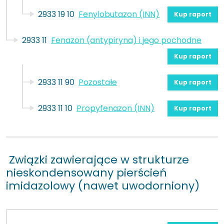
2933 19 10
Fenylobutazon (INN)
Kup raport
2933 11
Fenazon (antypiryna) i jego pochodne
Kup raport
2933 11 90
Pozostałe
Kup raport
2933 11 10
Propyfenazon (INN)
Kup raport
Związki zawierające w strukturze
nieskondensowany pierścień
imidazolowy (nawet uwodorniony)