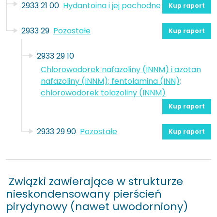
2933 21 00
Hydantoina i jej pochodne
Kup raport
2933 29
Pozostałe
Kup raport
2933 29 10
Chlorowodorek nafazoliny (INNM) i azotan
nafazoliny (INNM); fentolamina (INN);
chlorowodorek tolazoliny (INNM)
Kup raport
2933 29 90
Pozostałe
Kup raport
Związki zawierające w strukturze
nieskondensowany pierścień
pirydynowy (nawet uwodorniony)