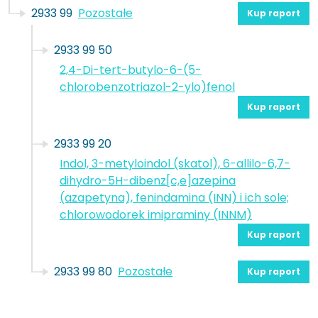
2933 99
Pozostałe
Kup raport
2933 99 50
2,4-Di-tert-butylo-6-(5-
chlorobenzotriazol-2-ylo)fenol
Kup raport
2933 99 20
Indol, 3-metyloindol (skatol), 6-allilo-6,7-
dihydro-5H-dibenz[c,e]azepina
(azapetyna), fenindamina (INN) i ich sole;
chlorowodorek imipraminy (INNM)
Kup raport
2933 99 80
Pozostałe
Kup raport