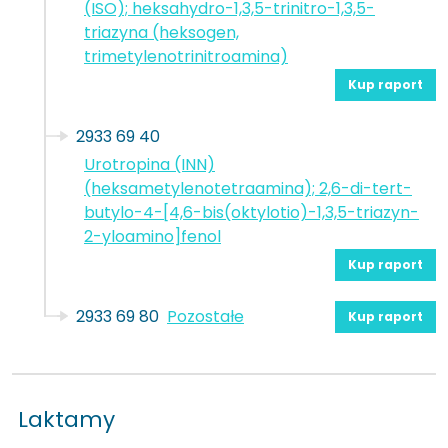
(ISO); heksahydro-1,3,5-trinitro-1,3,5-
triazyna (heksogen,
trimetylenotrinitroamina)
Kup raport
2933 69 40
Urotropina (INN)
(heksametylenotetraamina); 2,6-di-tert-
butylo-4-[4,6-bis(oktylotio)-1,3,5-triazyn-
2-yloamino]fenol
Kup raport
2933 69 80
Pozostałe
Kup raport
Laktamy