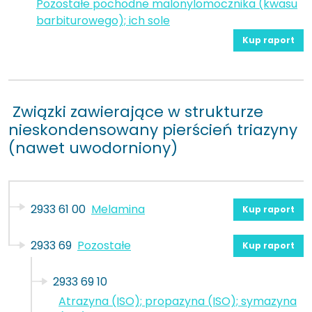
Pozostałe pochodne malonylomocznika (kwasu
barbiturowego); ich sole
Kup raport
Związki zawierające w strukturze
nieskondensowany pierścień triazyny
(nawet uwodorniony)
2933 61 00
Melamina
Kup raport
2933 69
Pozostałe
Kup raport
2933 69 10
Atrazyna (ISO); propazyna (ISO); symazyna