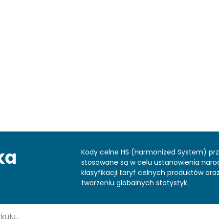
ka
Kody celne HS (Harmonized System) pr
stosowane są w celu ustanowienia nar
klasyfikacji taryf celnych produktów or
tworzeniu globalnych statystyk.