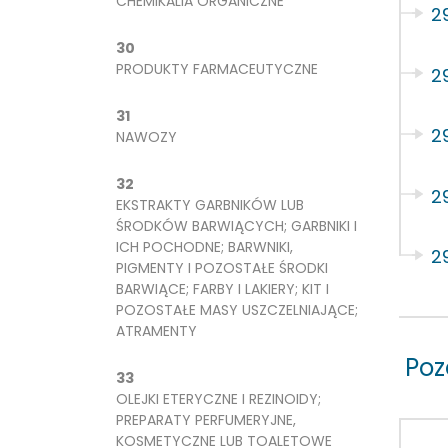
CHEMIKALIA ORGANICZNE
2
30
PRODUKTY FARMACEUTYCZNE
2
31
2
NAWOZY
32
2
EKSTRAKTY GARBNIKÓW LUB
ŚRODKÓW BARWIĄCYCH; GARBNIKI I
ICH POCHODNE; BARWNIKI,
2
PIGMENTY I POZOSTAŁE ŚRODKI
BARWIĄCE; FARBY I LAKIERY; KIT I
POZOSTAŁE MASY USZCZELNIAJĄCE;
ATRAMENTY
Poz
33
OLEJKI ETERYCZNE I REZINOIDY;
PREPARATY PERFUMERYJNE,
KOSMETYCZNE LUB TOALETOWE