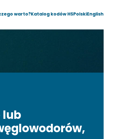
czego warto?
Katalog kodów HS
Polski
English
 lub
węglowodorów,