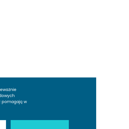
zeważnie
odowych
az pomagają w