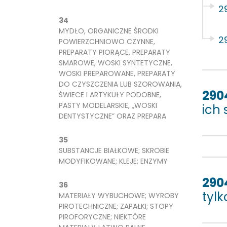
2
34
MYDŁO, ORGANICZNE ŚRODKI
2
POWIERZCHNIOWO CZYNNE,
PREPARATY PIORĄCE, PREPARATY
SMAROWE, WOSKI SYNTETYCZNE,
WOSKI PREPAROWANE, PREPARATY
DO CZYSZCZENIA LUB SZOROWANIA,
290
ŚWIECE I ARTYKUŁY PODOBNE,
PASTY MODELARSKIE, „WOSKI
ich 
DENTYSTYCZNE” ORAZ PREPARA
35
SUBSTANCJE BIAŁKOWE; SKROBIE
MODYFIKOWANE; KLEJE; ENZYMY
290
36
tylk
MATERIAŁY WYBUCHOWE; WYROBY
PIROTECHNICZNE; ZAPAŁKI; STOPY
PIROFORYCZNE; NIEKTÓRE