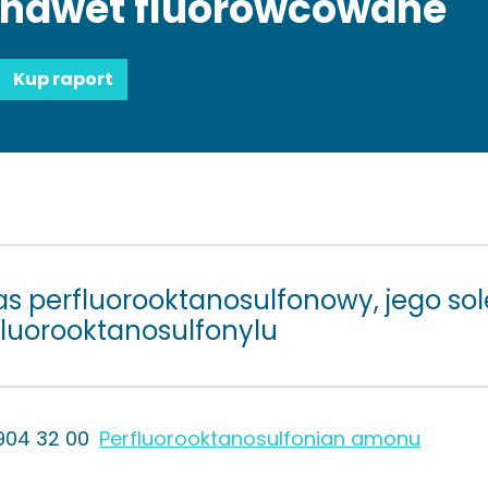
nawet fluorowcowane
Kup raport
s perfluorooktanosulfonowy, jego sole
fluorooktanosulfonylu
904 32 00
Perfluorooktanosulfonian amonu