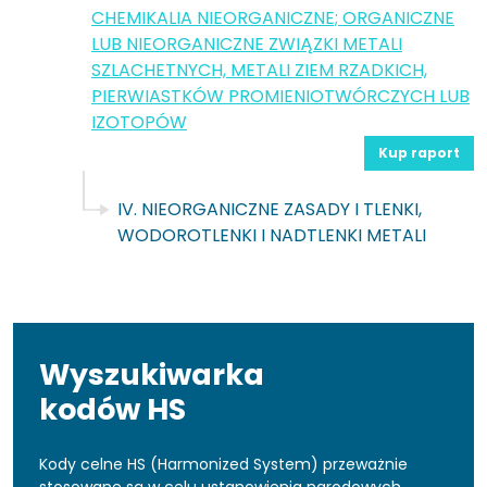
CHEMIKALIA NIEORGANICZNE; ORGANICZNE
LUB NIEORGANICZNE ZWIĄZKI METALI
SZLACHETNYCH, METALI ZIEM RZADKICH,
PIERWIASTKÓW PROMIENIOTWÓRCZYCH LUB
IZOTOPÓW
Kup raport
IV. NIEORGANICZNE ZASADY I TLENKI,
WODOROTLENKI I NADTLENKI METALI
Wyszukiwarka
kodów HS
Kody celne HS (Harmonized System) przeważnie
stosowane są w celu ustanowienia narodowych