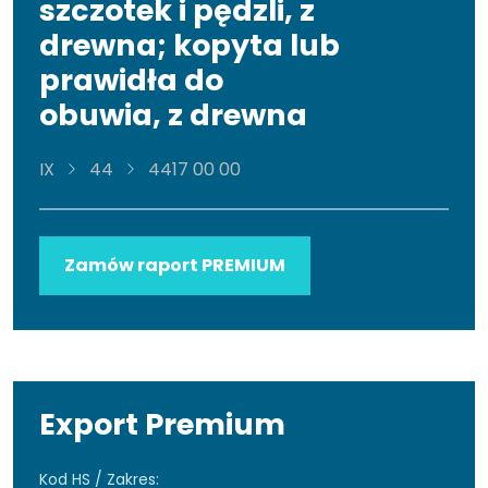
szczotek i pędzli, z
drewna; kopyta lub
prawidła do
obuwia, z drewna
IX
44
4417 00 00
Zamów raport PREMIUM
Export Premium
Kod HS / Zakres: