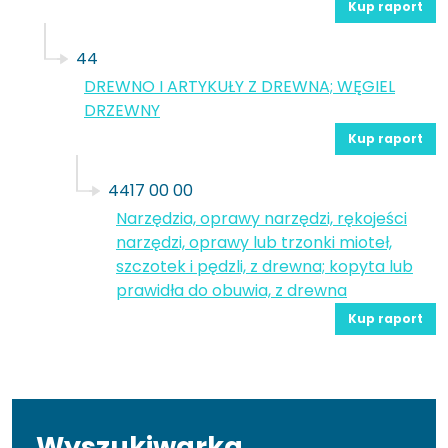
Kup raport
44
DREWNO I ARTYKUŁY Z DREWNA; WĘGIEL
DRZEWNY
Kup raport
4417 00 00
Narzędzia, oprawy narzędzi, rękojeści
narzędzi, oprawy lub trzonki mioteł,
szczotek i pędzli, z drewna; kopyta lub
prawidła do obuwia, z drewna
Kup raport
Wyszukiwarka