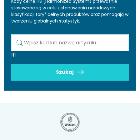
Kody celne HS (Harmonized System) przeważnie
stosowane są w celu ustanowienia narodowych
klasyfikacji taryf celnych produktów oraz pomagają w
tworzeniu globalnych statystyk.
Kod lub nazwa artykułu
111
Szukaj