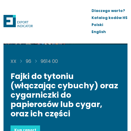
Dlaczego warto?
Katalog kodów HS
Polski
English
XX
96
9614 00
Fajki do tytoniu
(włączając cybuchy) oraz
cygarniczki do
papierosów lub cygar,
oraz ich części
Kup raport