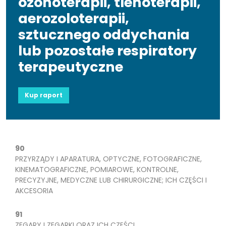
ozonoterapii, tlenoterapii,
aerozoloterapii,
sztucznego oddychania
lub pozostałe respiratory
terapeutyczne
Kup raport
90
PRZYRZĄDY I APARATURA, OPTYCZNE, FOTOGRAFICZNE,
KINEMATOGRAFICZNE, POMIAROWE, KONTROLNE,
PRECYZYJNE, MEDYCZNE LUB CHIRURGICZNE; ICH CZĘŚCI I
AKCESORIA
91
ZEGARY I ZEGARKI ORAZ ICH CZĘŚCI