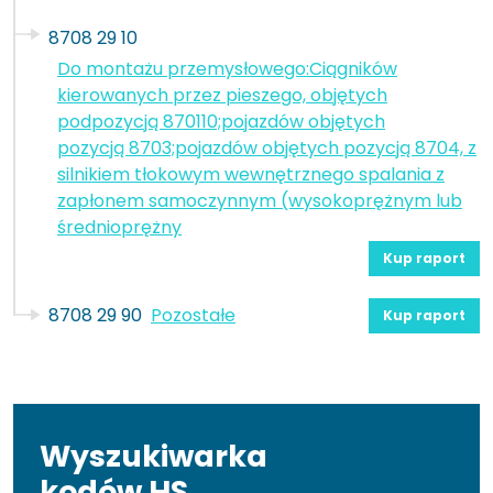
8708 29 10
Do montażu przemysłowego:Ciągników
kierowanych przez pieszego, objętych
podpozycją 870110;pojazdów objętych
pozycją 8703;pojazdów objętych pozycją 8704, z
silnikiem tłokowym wewnętrznego spalania z
zapłonem samoczynnym (wysokoprężnym lub
średnioprężny
Kup raport
8708 29 90
Pozostałe
Kup raport
Wyszukiwarka
kodów HS