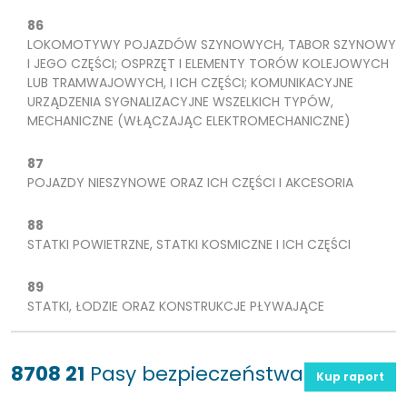
86
LOKOMOTYWY POJAZDÓW SZYNOWYCH, TABOR SZYNOWY
I JEGO CZĘŚCI; OSPRZĘT I ELEMENTY TORÓW KOLEJOWYCH
LUB TRAMWAJOWYCH, I ICH CZĘŚCI; KOMUNIKACYJNE
URZĄDZENIA SYGNALIZACYJNE WSZELKICH TYPÓW,
MECHANICZNE (WŁĄCZAJĄC ELEKTROMECHANICZNE)
87
POJAZDY NIESZYNOWE ORAZ ICH CZĘŚCI I AKCESORIA
88
STATKI POWIETRZNE, STATKI KOSMICZNE I ICH CZĘŚCI
89
STATKI, ŁODZIE ORAZ KONSTRUKCJE PŁYWAJĄCE
8708 21
Pasy bezpieczeństwa
Kup raport