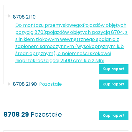
8708 21 10
Do montażu przemysłowego:Pojazdów objętych
pozycją 8703;pojazdów objętych pozycją 8704, z
silnikiem tłokowym wewnętrznego spalania z
zapłonem samoczynnym (wysokoprężnym lub
średnioprężnym), o pojemności skokowej
nieprzekraczającej 2500 cm³ lub z silni
Kup raport
8708 21 90
Pozostałe
Kup raport
8708 29
Pozostałe
Kup raport