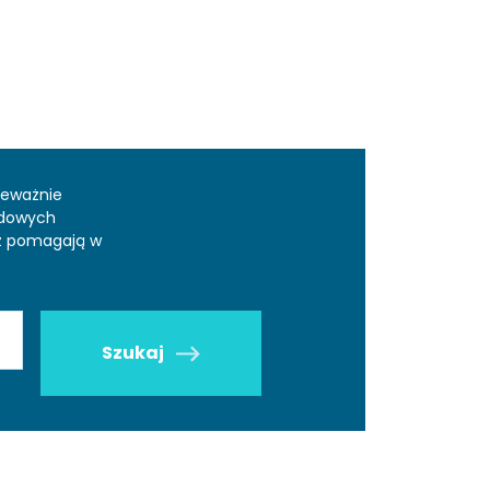
zeważnie
odowych
az pomagają w
Szukaj