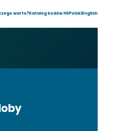
czego warto?
Katalog kodów HS
Polski
English
doby