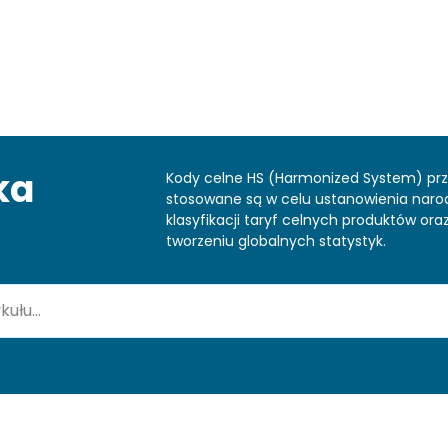
ka
Kody celne HS (Harmonized System) pr
stosowane są w celu ustanowienia nar
klasyfikacji taryf celnych produktów or
tworzeniu globalnych statystyk.