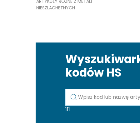
ARTYKUŁY RÓŻNE Z METALI
NIESZLACHETNYCH
Wyszukiwar
kodów HS
Kod lub nazwa artykułu
111