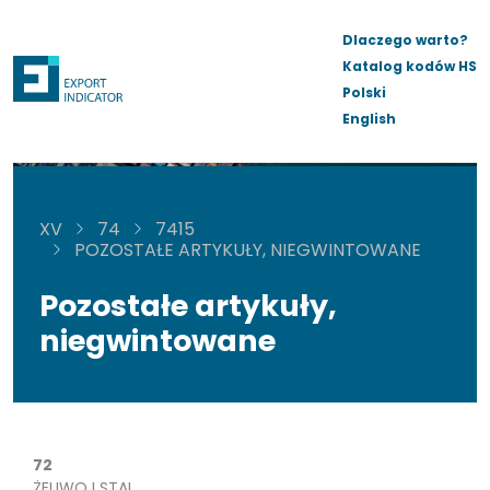
Dlaczego warto?
Katalog kodów HS
Polski
English
XV
74
7415
POZOSTAŁE ARTYKUŁY, NIEGWINTOWANE
Pozostałe artykuły,
niegwintowane
72
ŻELIWO I STAL