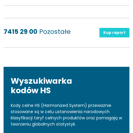
7415 29 00
Pozostałe
Kup raport
Wyszukiwarka
kodów HS
Kody celne HS (Harmonized System) przeważnie
stosowane są w celu ustanowienia narodowych
klasyfikacji taryf celnych produktów oraz pomagają w
tworzeniu globalnych statystyk.