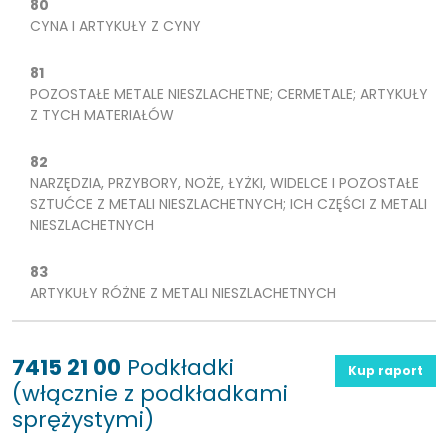
80
CYNA I ARTYKUŁY Z CYNY
81
POZOSTAŁE METALE NIESZLACHETNE; CERMETALE; ARTYKUŁY
Z TYCH MATERIAŁÓW
82
NARZĘDZIA, PRZYBORY, NOŻE, ŁYŻKI, WIDELCE I POZOSTAŁE
SZTUĆCE Z METALI NIESZLACHETNYCH; ICH CZĘŚCI Z METALI
NIESZLACHETNYCH
83
ARTYKUŁY RÓŻNE Z METALI NIESZLACHETNYCH
7415 21 00
Podkładki
Kup raport
(włącznie z podkładkami
sprężystymi)