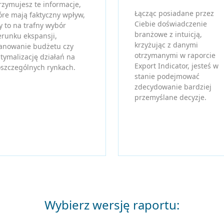
rzymujesz te informacje,
Łącząc posiadane przez
óre mają faktyczny wpływ,
Ciebie doświadczenie
y to na trafny wybór
branżowe z intuicją,
erunku ekspansji,
krzyżując z danymi
anowanie budżetu czy
otrzymanymi w raporcie
tymalizację działań na
Export Indicator, jesteś w
szczególnych rynkach.
stanie podejmować
zdecydowanie bardziej
przemyślane decyzje.
Wybierz wersję raportu: