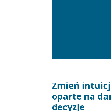
Zmień intuic
oparte na da
decyzje