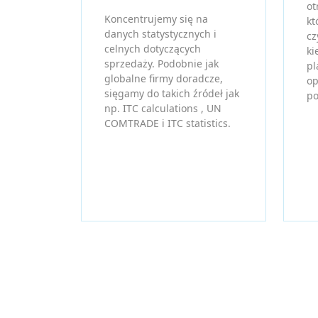
ot
Koncentrujemy się na
kt
danych statystycznych i
cz
celnych dotyczących
ki
sprzedaży. Podobnie jak
pl
globalne firmy doradcze,
op
sięgamy do takich źródeł jak
po
np. ITC calculations , UN
COMTRADE i ITC statistics.