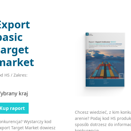
Export
basic
target
market
d HS / Zakres:
ybrany kraj
Kup raport
Chcesz wiedzieć, z kim kon
arenie? Podaj kod HS produk
konkurencja? Wystarczy kod
sposób dotrzesz do informac
Export Target Market dowiesz
konkurencję.