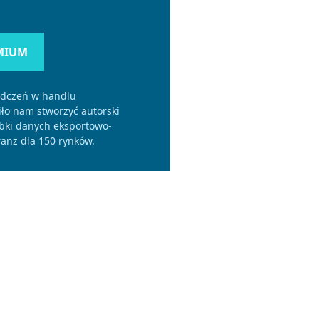
MIUM
adczeń w handlu
o nam stworzyć autorski
bki danych eksportowo-
anż dla 150 rynków.