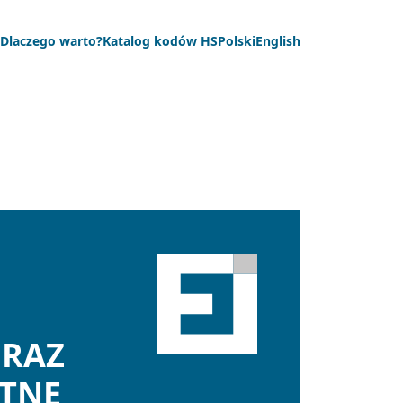
Dlaczego warto?
Katalog kodów HS
Polski
English
ORAZ
ETNE