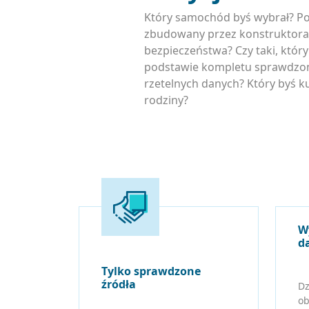
Który samochód byś wybrał? P
zbudowany przez konstruktora
bezpieczeństwa? Czy taki, któr
podstawie kompletu sprawdzon
rzetelnych danych? Który byś ku
rodziny?
W
d
Tylko sprawdzone
źródła
Dz
ob