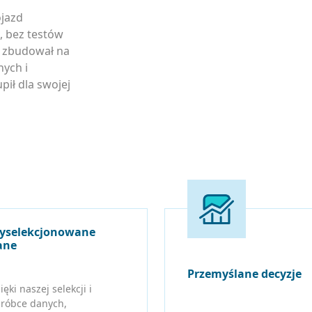
ojazd
, bez testów
y zbudował na
ych i
pił dla swojej
yselekcjonowane
ane
Przemyślane decyzje
ięki naszej selekcji i
róbce danych,