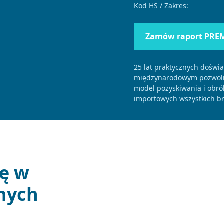
Kod HS / Zakres:
Zamów raport PRE
25 lat praktycznych doświ
międzynarodowym pozwolił
model pozyskiwania i obró
importowych wszystkich br
ję w
nych