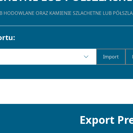
LUB HODOWLANE ORAZ KAMIENIE SZLACHETNE LUB PÓŁSZL
rtu:
Import
Export P