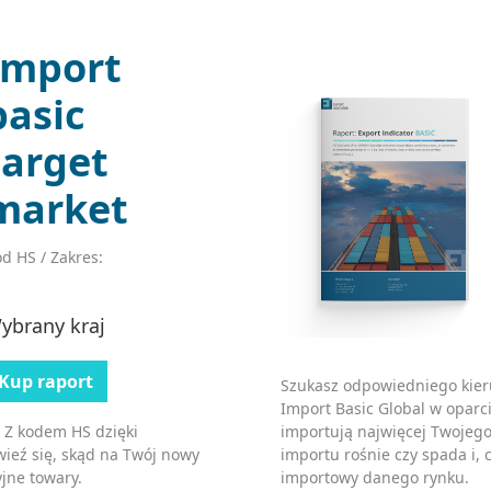
Import
basic
target
market
d HS / Zakres:
ybrany kraj
Kup raport
Szukasz odpowiedniego kier
Import Basic Global w oparci
importują najwięcej Twojego
 Z kodem HS dzięki
importu rośnie czy spada i, c
ieź się, skąd na Twój nowy
importowy danego rynku.
jne towary.