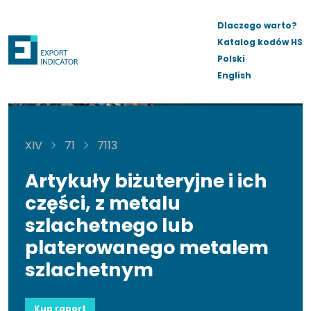
Dlaczego warto?
Katalog kodów HS
Polski
English
XIV
71
7113
Artykuły biżuteryjne i ich
części, z metalu
szlachetnego lub
platerowanego metalem
szlachetnym
Kup raport