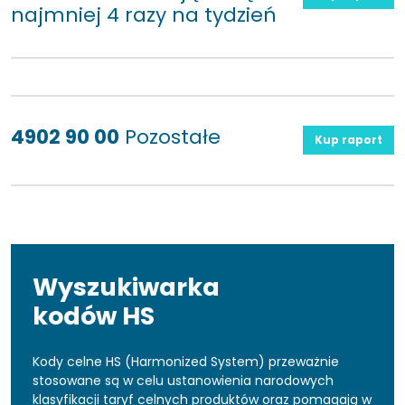
najmniej 4 razy na tydzień
4902 90 00
Pozostałe
Kup raport
Wyszukiwarka
kodów HS
Kody celne HS (Harmonized System) przeważnie
stosowane są w celu ustanowienia narodowych
klasyfikacji taryf celnych produktów oraz pomagają w