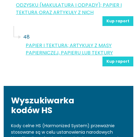
ODZYSKU (MAKULATURA I ODPADY); PAPIER I
TEKTURA ORAZ ARTYKUŁY Z NICH
Kup raport
48
PAPIER I TEKTURA; ARTYKUŁY Z MASY
PAPIERNICZEJ, PAPIERU LUB TEKTURY
Kup raport
Wyszukiwarka
kodów HS
Kody celne HS (Harmonized System) przeważnie
stosowane są w celu ustanowienia narodowych