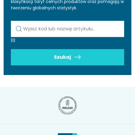
klasyfikacji taryf celnych produktów oraz pomagają w
tworzeniu globalnych statystyk.
Kod lub nazwa artykułu
111
Szukaj