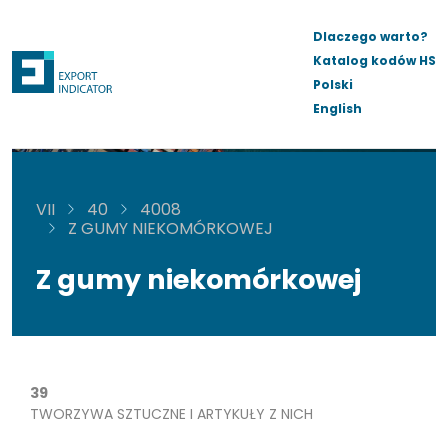
Dlaczego warto?
Katalog kodów HS
Polski
English
VII
40
4008
Z GUMY NIEKOMÓRKOWEJ
Z gumy niekomórkowej
39
TWORZYWA SZTUCZNE I ARTYKUŁY Z NICH