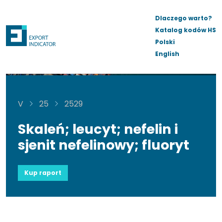
Dlaczego warto?
Katalog kodów HS
Polski
English
V
25
2529
Skaleń; leucyt; nefelin i
sjenit nefelinowy; fluoryt
Kup raport