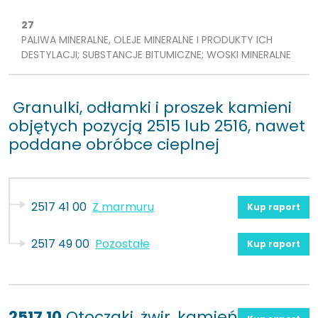
27
PALIWA MINERALNE, OLEJE MINERALNE I PRODUKTY ICH
DESTYLACJI; SUBSTANCJE BITUMICZNE; WOSKI MINERALNE
Granulki, odłamki i proszek kamieni
objętych pozycją 2515 lub 2516, nawet
poddane obróbce cieplnej
2517 41 00
Z marmuru
Kup raport
2517 49 00
Pozostałe
Kup raport
2517 10
Otoczaki, żwir, kamień