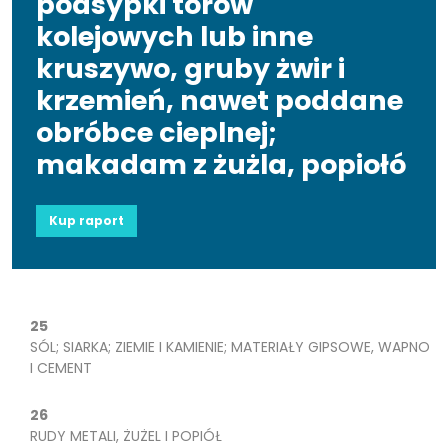
podsypki torów
kolejowych lub inne
kruszywo, gruby żwir i
krzemień, nawet poddane
obróbce cieplnej;
makadam z żużla, popiołó
Kup raport
25
SÓL; SIARKA; ZIEMIE I KAMIENIE; MATERIAŁY GIPSOWE, WAPNO
I CEMENT
26
RUDY METALI, ŻUŻEL I POPIÓŁ