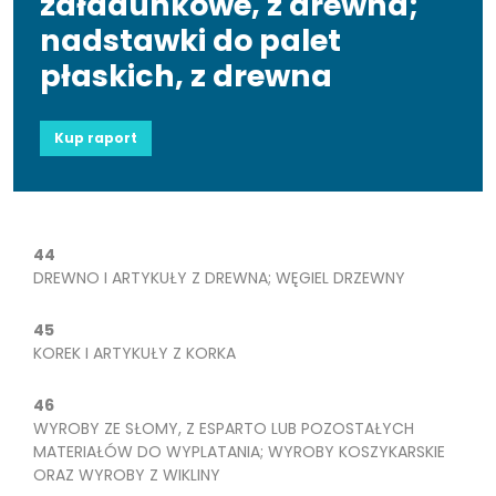
załadunkowe, z drewna;
nadstawki do palet
płaskich, z drewna
Kup raport
44
DREWNO I ARTYKUŁY Z DREWNA; WĘGIEL DRZEWNY
45
KOREK I ARTYKUŁY Z KORKA
46
WYROBY ZE SŁOMY, Z ESPARTO LUB POZOSTAŁYCH
MATERIAŁÓW DO WYPLATANIA; WYROBY KOSZYKARSKIE
ORAZ WYROBY Z WIKLINY