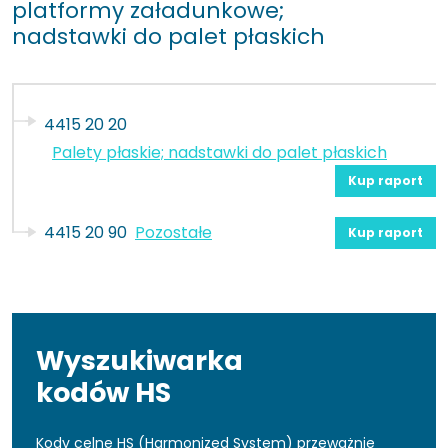
platformy załadunkowe;
nadstawki do palet płaskich
4415 20 20
Palety płaskie; nadstawki do palet płaskich
Kup raport
4415 20 90
Pozostałe
Kup raport
Wyszukiwarka
kodów HS
Kody celne HS (Harmonized System) przeważnie