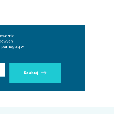
zeważnie
odowych
az pomagają w
Szukaj