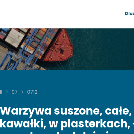
Dla
II
07
0712
Warzywa suszone, całe, 
kawałki, w plasterkach,