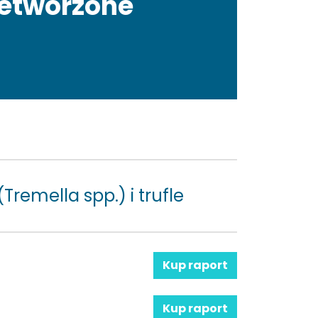
rzetworzone
(Tremella spp.) i trufle
Kup raport
Kup raport