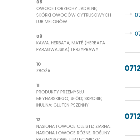
08
OWOCE I ORZECHY JADALNE;
0
SKÓRKI OWOCÓW CYTRUSOWYCH
LUB MELONÓW
0
09
KAWA, HERBATA, MATÉ (HERBATA
PARAGWAJSKA) I PRZYPRAWY
10
0712
ZBOŻA
11
PRODUKTY PRZEMYSŁU
MŁYNARSKIEGO; SŁÓD; SKROBIE;
INULINA; GLUTEN PSZENNY
071
12
NASIONA I OWOCE OLEISTE; ZIARNA,
NASIONA I OWOCE RÓŻNE; ROŚLINY
PRZEMYSŁOWE LUB LECZNICZE;