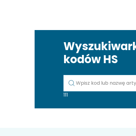
Wyszukiwar
kodów HS
Kod lub nazwa artykułu
111