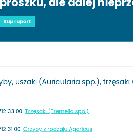
proszku, ale dalej niep
Kup raport
yby, uszaki (Auricularia spp.), trzęsaki 
712 33 00
Trzęsaki (Tremella spp.)
712 31 00
Grzyby z rodzaju Agaricus