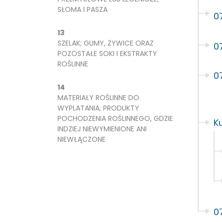
SŁOMA I PASZA
0
13
SZELAK; GUMY, ŻYWICE ORAZ
0
POZOSTAŁE SOKI I EKSTRAKTY
ROŚLINNE
0
14
MATERIAŁY ROŚLINNE DO
WYPLATANIA; PRODUKTY
POCHODZENIA ROŚLINNEGO, GDZIE
K
INDZIEJ NIEWYMIENIONE ANI
NIEWŁĄCZONE
0