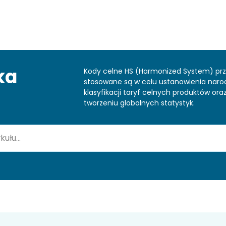
ka
Kody celne HS (Harmonized System) pr
stosowane są w celu ustanowienia nar
klasyfikacji taryf celnych produktów or
tworzeniu globalnych statystyk.