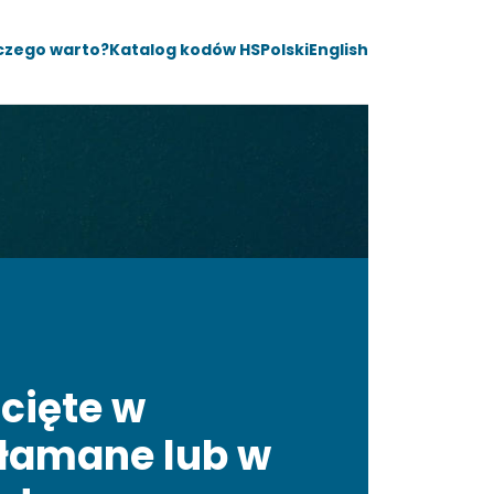
czego warto?
Katalog kodów HS
Polski
English
cięte w
 łamane lub w