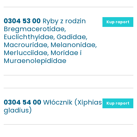
0304 53 00
Ryby z rodzin
Kup raport
Bregmacerotidae,
Euclichthyidae, Gadidae,
Macrouridae, Melanonidae,
Merlucciidae, Moridae i
Muraenolepididae
0304 54 00
Włócznik (Xiphias
Kup raport
gladius)