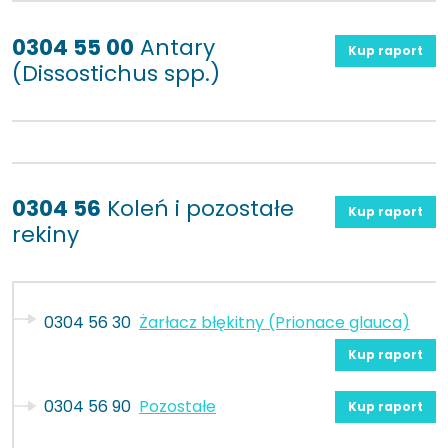
0304 55 00
Antary
Kup raport
(Dissostichus spp.)
0304 56
Koleń i pozostałe
Kup raport
rekiny
0304 56 30
Żarłacz błękitny (Prionace glauca)
Kup raport
0304 56 90
Pozostałe
Kup raport