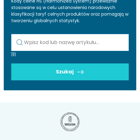
Kody celne HS (Harmonized System) przeważnie
stosowane są w celu ustanowienia narodowych
klasyfikacji taryf celnych produktów oraz pomagają w
tworzeniu globalnych statystyk.
Kod lub nazwa artykułu
111
Szukaj