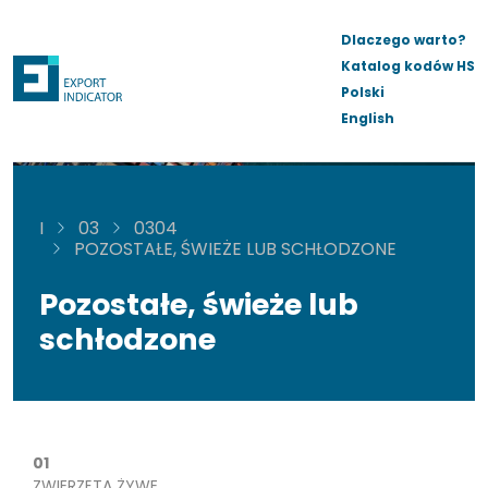
Dlaczego warto?
Katalog kodów HS
Polski
English
I
03
0304
POZOSTAŁE, ŚWIEŻE LUB SCHŁODZONE
Pozostałe, świeże lub
schłodzone
01
ZWIERZĘTA ŻYWE