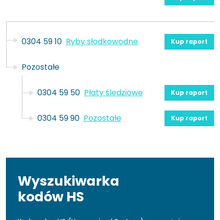
0304 59 10
Ryby słodkowodne
Kup raport
Pozostałe
0304 59 50
Płaty śledziowe
Kup raport
0304 59 90
Pozostałe
Kup raport
Wyszukiwarka
kodów HS